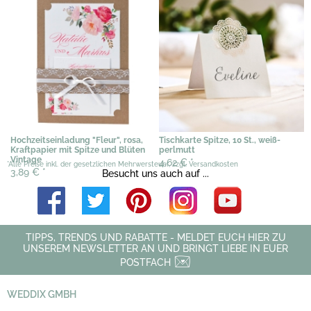
Hochzeitseinladung "Fleur", rosa,
Tischkarte Spitze, 10 St., weiß-
Kraftpapier mit Spitze und Blüten
perlmutt
Vintage
4,62 €
*
*Alle Preise inkl. der gesetzlichen Mehrwersteuer, zzgl. Versandkosten
3,89 €
*
Besucht uns auch auf ...
TIPPS, TRENDS UND RABATTE - MELDET EUCH HIER ZU
UNSEREM NEWSLETTER AN UND BRINGT LIEBE IN EUER
POSTFACH
WEDDIX GMBH