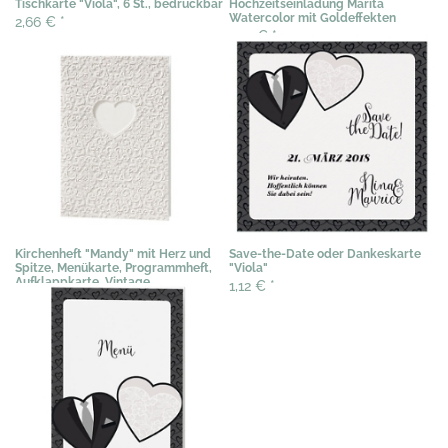
Tischkarte "Viola", 6 St., bedruckbar
Hochzeitseinladung Marita
Watercolor mit Goldeffekten
2,66 €
*
2,19 €
*
Kirchenheft "Mandy" mit Herz und
Save-the-Date oder Dankeskarte
Spitze, Menükarte, Programmheft,
"Viola"
Aufklappkarte, Vintage
1,12 €
*
1,53 €
*