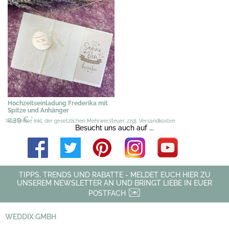
Hochzeitseinladung Frederika mit
Spitze und Anhänger
2,39 €
*
*Alle Preise inkl. der gesetzlichen Mehrwersteuer, zzgl. Versandkosten
Besucht uns auch auf ...
TIPPS, TRENDS UND RABATTE - MELDET EUCH HIER ZU
UNSEREM NEWSLETTER AN UND BRINGT LIEBE IN EUER
POSTFACH
WEDDIX GMBH