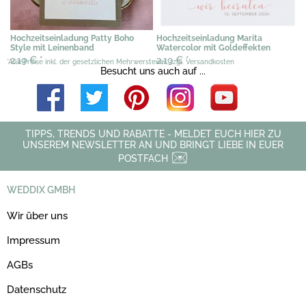
Hochzeitseinladung Patty Boho
Hochzeitseinladung Marita
Style mit Leinenband
Watercolor mit Goldeffekten
2,19 €
*
2,19 €
*
*Alle Preise inkl. der gesetzlichen Mehrwersteuer, zzgl. Versandkosten
Besucht uns auch auf ...
TIPPS, TRENDS UND RABATTE - MELDET EUCH HIER ZU
UNSEREM NEWSLETTER AN UND BRINGT LIEBE IN EUER
POSTFACH
WEDDIX GMBH
Wir über uns
Impressum
AGBs
Datenschutz