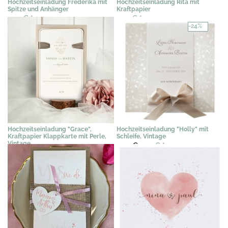
Hochzeitseinladung Frederika mit
Hochzeitseinladung Rita mit
Spitze und Anhänger
Kraftpapier
2,39 €
*
2,49 €
*
-24%
Hochzeitseinladung "Grace",
Hochzeitseinladung "Holly" mit
Kraftpapier Klappkarte mit Perle,
Schleife, Vintage
Vintage
3,02 €
2,29 €
*
2,95 €
*