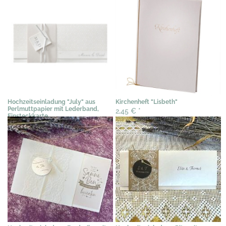
Hochzeitseinladung "July" aus
Kirchenheft "Lisbeth"
Perlmuttpapier mit Lederband,
2,45 €
*
Einsteckkarte
3,07 €
*