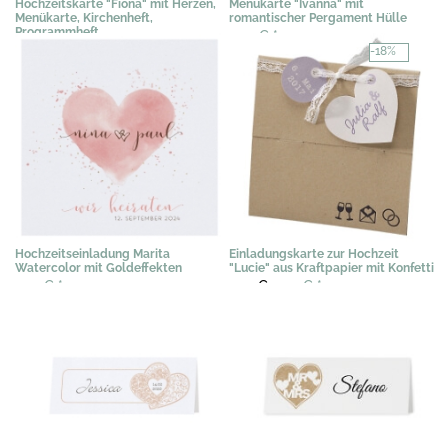
Hochzeitskarte "Fiona" mit Herzen,
Menükarte "Ivanna" mit
Menükarte, Kirchenheft,
romantischer Pergament Hülle
Programmheft
1,20 €
*
1,02 €
*
-18%
Hochzeitseinladung Marita
Einladungskarte zur Hochzeit
Watercolor mit Goldeffekten
"Lucie" aus Kraftpapier mit Konfetti
2,19 €
*
2,91 €
2,39 €
*