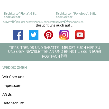
Tischkarte "Fiona", 6 St.,
Tischkarten "Penelope", 6 St.,
bedruckbar
bedruckbar
3,03 €
*
3,07 €
*
*Alle Preise inkl. der gesetzlichen Mehrwersteuer, zzgl. Versandkosten
Besucht uns auch auf ...
TIPPS, TRENDS UND RABATTE - MELDET EUCH HIER ZU
UNSEREM NEWSLETTER AN UND BRINGT LIEBE IN EUER
POSTFACH
WEDDIX GMBH
Wir über uns
Impressum
AGBs
Datenschutz