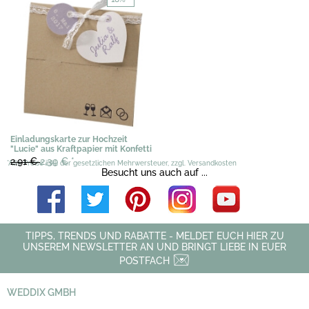
Einladungskarte zur Hochzeit
"Lucie" aus Kraftpapier mit Konfetti
2,91 €
2,39 €
*
*Alle Preise inkl. der gesetzlichen Mehrwersteuer, zzgl. Versandkosten
Besucht uns auch auf ...
TIPPS, TRENDS UND RABATTE - MELDET EUCH HIER ZU
UNSEREM NEWSLETTER AN UND BRINGT LIEBE IN EUER
POSTFACH
WEDDIX GMBH