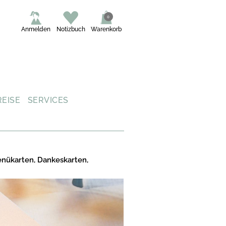
0
Anmelden
Notizbuch
Warenkorb
REISE
SERVICES
enükarten, Dankeskarten,