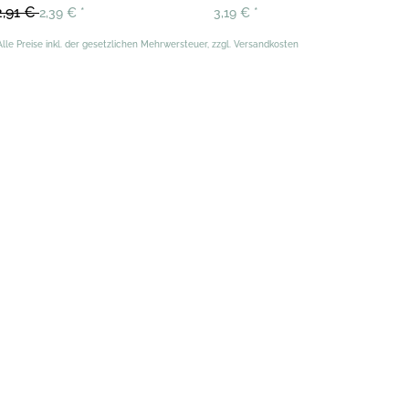
2,91 €
2,39 €
*
3,19 €
*
Alle Preise inkl. der gesetzlichen Mehrwersteuer, zzgl. Versandkosten