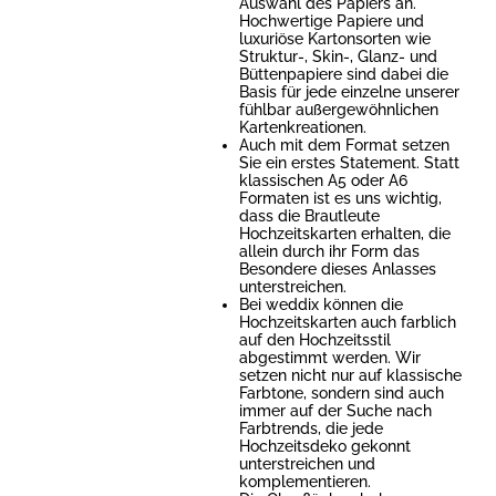
Auswahl des Papiers an.
Hochwertige Papiere und
luxuriöse Kartonsorten wie
Struktur-, Skin-, Glanz- und
Büttenpapiere sind dabei die
Basis für jede einzelne unserer
fühlbar außergewöhnlichen
Kartenkreationen.
Auch mit dem Format setzen
Sie ein erstes Statement. Statt
klassischen A5 oder A6
Formaten ist es uns wichtig,
dass die Brautleute
Hochzeitskarten erhalten, die
allein durch ihr Form das
Besondere dieses Anlasses
unterstreichen.
Bei weddix können die
Hochzeitskarten auch farblich
auf den Hochzeitsstil
abgestimmt werden. Wir
setzen nicht nur auf klassische
Farbtone, sondern sind auch
immer auf der Suche nach
Farbtrends, die jede
Hochzeitsdeko gekonnt
unterstreichen und
komplementieren.