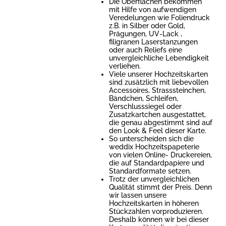
Die Oberflächen bekommen
mit Hilfe von aufwendigen
Veredelungen wie Foliendruck
z.B. in Silber oder Gold,
Prägungen, UV-Lack ,
filigranen Laserstanzungen
oder auch Reliefs eine
unvergleichliche Lebendigkeit
verliehen.
Viele unserer Hochzeitskarten
sind zusätzlich mit liebevollen
Accessoires, Strasssteinchen,
Bändchen, Schleifen,
Verschlusssiegel oder
Zusatzkartchen ausgestattet,
die genau abgestimmt sind auf
den Look & Feel dieser Karte.
So unterscheiden sich die
weddix Hochzeitspapeterie
von vielen Online- Druckereien,
die auf Standardpapiere und
Standardformate setzen.
Trotz der unvergleichlichen
Qualität stimmt der Preis. Denn
wir lassen unsere
Hochzeitskarten in höheren
Stückzahlen vorproduzieren.
Deshalb können wir bei dieser