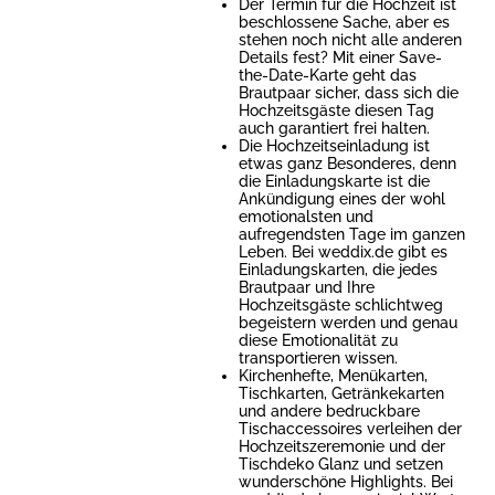
Der Termin für die Hochzeit ist
beschlossene Sache, aber es
stehen noch nicht alle anderen
Details fest? Mit einer Save-
the-Date-Karte geht das
Brautpaar sicher, dass sich die
Hochzeitsgäste diesen Tag
auch garantiert frei halten.
Die Hochzeitseinladung ist
etwas ganz Besonderes, denn
die Einladungskarte ist die
Ankündigung eines der wohl
emotionalsten und
aufregendsten Tage im ganzen
Leben. Bei weddix.de gibt es
Einladungskarten, die jedes
Brautpaar und Ihre
Hochzeitsgäste schlichtweg
begeistern werden und genau
diese Emotionalität zu
transportieren wissen.
Kirchenhefte, Menükarten,
Tischkarten, Getränkekarten
und andere bedruckbare
Tischaccessoires verleihen der
Hochzeitszeremonie und der
Tischdeko Glanz und setzen
wunderschöne Highlights. Bei