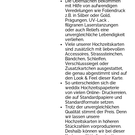
Die Oberflächen bekommen
mit Hilfe von aufwendigen
Veredelungen wie Foliendruck
z.B. in Silber oder Gold,
Prägungen, UV-Lack ,
filigranen Laserstanzungen
oder auch Reliefs eine
unvergleichliche Lebendigkeit
verliehen.
Viele unserer Hochzeitskarten
sind zusätzlich mit liebevollen
Accessoires, Strasssteinchen,
Bändchen, Schleifen,
Verschlusssiegel oder
Zusatzkartchen ausgestattet,
die genau abgestimmt sind auf
den Look & Feel dieser Karte.
So unterscheiden sich die
weddix Hochzeitspapeterie
von vielen Online- Druckereien,
die auf Standardpapiere und
Standardformate setzen.
Trotz der unvergleichlichen
Qualität stimmt der Preis. Denn
wir lassen unsere
Hochzeitskarten in höheren
Stückzahlen vorproduzieren.
Deshalb können wir bei dieser