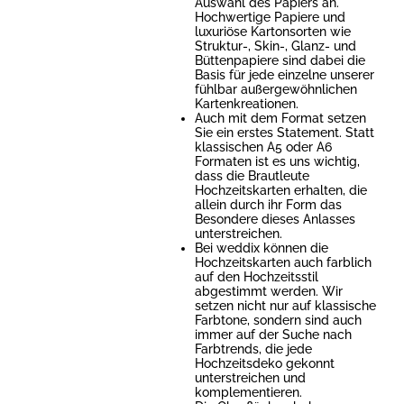
Auswahl des Papiers an.
Hochwertige Papiere und
luxuriöse Kartonsorten wie
Struktur-, Skin-, Glanz- und
Büttenpapiere sind dabei die
Basis für jede einzelne unserer
fühlbar außergewöhnlichen
Kartenkreationen.
Auch mit dem Format setzen
Sie ein erstes Statement. Statt
klassischen A5 oder A6
Formaten ist es uns wichtig,
dass die Brautleute
Hochzeitskarten erhalten, die
allein durch ihr Form das
Besondere dieses Anlasses
unterstreichen.
Bei weddix können die
Hochzeitskarten auch farblich
auf den Hochzeitsstil
abgestimmt werden. Wir
setzen nicht nur auf klassische
Farbtone, sondern sind auch
immer auf der Suche nach
Farbtrends, die jede
Hochzeitsdeko gekonnt
unterstreichen und
komplementieren.