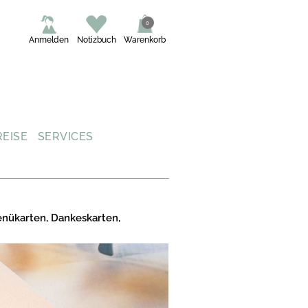
0
Anmelden
Notizbuch
Warenkorb
REISE
SERVICES
enükarten, Dankeskarten,