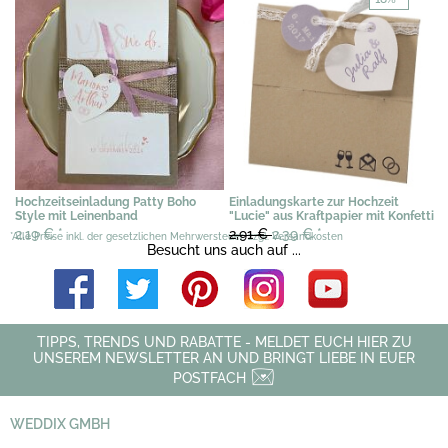
Hochzeitseinladung Patty Boho
Einladungskarte zur Hochzeit
Style mit Leinenband
"Lucie" aus Kraftpapier mit Konfetti
2,19 €
*
2,91 €
2,39 €
*
*Alle Preise inkl. der gesetzlichen Mehrwersteuer, zzgl. Versandkosten
Besucht uns auch auf ...
TIPPS, TRENDS UND RABATTE - MELDET EUCH HIER ZU
UNSEREM NEWSLETTER AN UND BRINGT LIEBE IN EUER
POSTFACH
WEDDIX GMBH