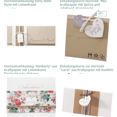
Hochzeitseinladung Patty Boho
Einladungskarte Hochzeit "Mia"
Style mit Leinenband
Kraftpapier mit Spitze und
Juteband, Klappkarte
2,19 €
*
2,76 €
*
-18%
Hochzeitseinladung "Kimberly" aus
Einladungskarte zur Hochzeit
Kraftpapier mit Leinenband,
"Lucie" aus Kraftpapier mit Konfetti
Einsteckkarte, Vintage
2,91 €
2,39 €
*
2,86 €
*