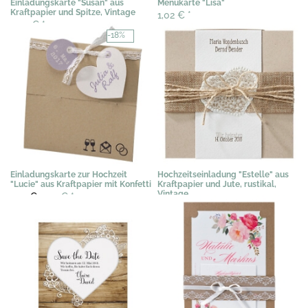
Einladungskarte "Susan" aus
Menükarte "Lisa"
Kraftpapier und Spitze, Vintage
1,02 €
*
3,07 €
*
-18%
Einladungskarte zur Hochzeit
Hochzeitseinladung "Estelle" aus
"Lucie" aus Kraftpapier mit Konfetti
Kraftpapier und Jute, rustikal,
Vintage
2,91 €
2,39 €
*
3,29 €
*