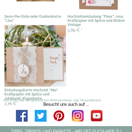
Save-the-Date oder Dankeskarte
Hochzeitseinladung "Fleur", rosa,
"Lisa"
Kraftpapier mit Spitze und Blüten
Vintage
0,46 €
*
3,89 €
*
Einladungskarte Hochzeit "Mia"
Kraftpapier mit Spitze und
Juteband, Klappkarte
*Alle Preise inkl. der gesetzlichen Mehrwersteuer, zzgl. Versandkosten
2,76 €
*
Besucht uns auch auf ...
TIPPS, TRENDS UND RABATTE - MELDET EUCH HIER ZU