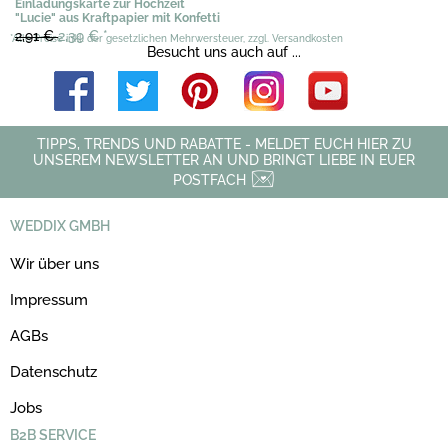
Einladungskarte zur Hochzeit
"Lucie" aus Kraftpapier mit Konfetti
2,91 €
2,39 €
*
*Alle Preise inkl. der gesetzlichen Mehrwersteuer, zzgl. Versandkosten
Besucht uns auch auf ...
TIPPS, TRENDS UND RABATTE - MELDET EUCH HIER ZU
UNSEREM NEWSLETTER AN UND BRINGT LIEBE IN EUER
POSTFACH
WEDDIX GMBH
Wir über uns
Impressum
AGBs
Datenschutz
Jobs
B2B SERVICE