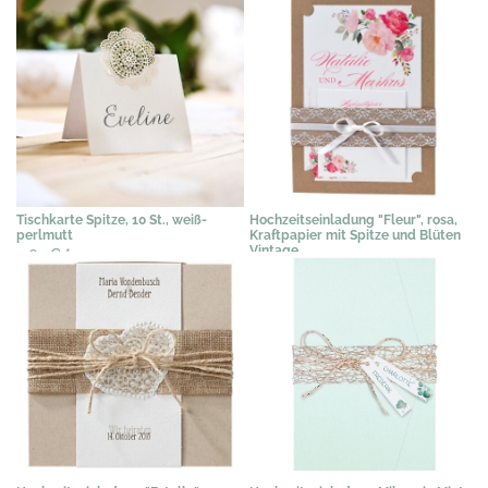
Tischkarte Spitze, 10 St., weiß-
Hochzeitseinladung "Fleur", rosa,
perlmutt
Kraftpapier mit Spitze und Blüten
Vintage
4,62 €
*
3,89 €
*