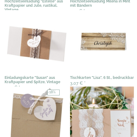
Hochzeitseinladung "Estelle" aus
Hochzeitseinladung Milena in Mint
Kraftpapier und Jute, rustikal,
mit Bändern
Vintage
3,19 €
*
3,29 €
*
Einladungskarte "Susan" aus
Tischkarten "Lisa", 6 St., bedruckbar
Kraftpapier und Spitze, Vintage
3,07 €
*
3,07 €
*
-18%