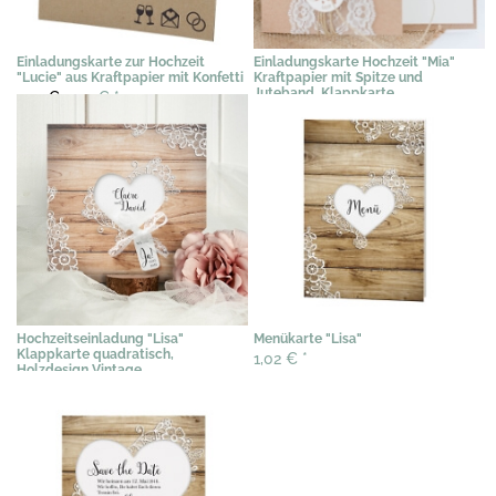
Einladungskarte zur Hochzeit
Einladungskarte Hochzeit "Mia"
"Lucie" aus Kraftpapier mit Konfetti
Kraftpapier mit Spitze und
Juteband, Klappkarte
2,91 €
2,39 €
*
2,76 €
*
Hochzeitseinladung "Lisa"
Menükarte "Lisa"
Klappkarte quadratisch,
1,02 €
*
Holzdesign Vintage
2,09 €
*