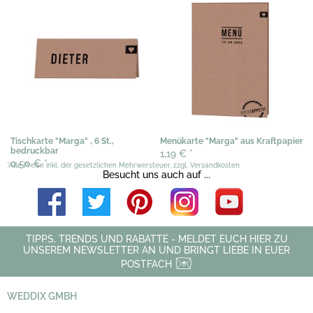
Tischkarte "Marga" , 6 St.,
Menükarte "Marga" aus Kraftpapier
bedruckbar
1,19 €
*
0,50 €
*
*Alle Preise inkl. der gesetzlichen Mehrwersteuer, zzgl. Versandkosten
Besucht uns auch auf ...
TIPPS, TRENDS UND RABATTE - MELDET EUCH HIER ZU
UNSEREM NEWSLETTER AN UND BRINGT LIEBE IN EUER
POSTFACH
WEDDIX GMBH