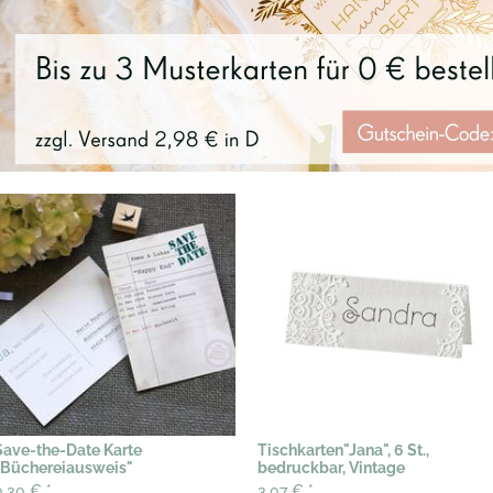
Save-the-Date Karte
Tischkarten"Jana", 6 St.,
"Büchereiausweis"
bedruckbar, Vintage
0,30 €
*
3,07 €
*