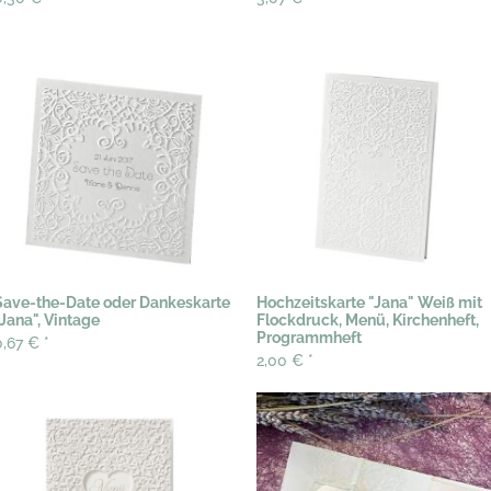
Save-the-Date oder Dankeskarte
Hochzeitskarte "Jana" Weiß mit
"Jana", Vintage
Flockdruck, Menü, Kirchenheft,
Programmheft
0,67 €
*
2,00 €
*