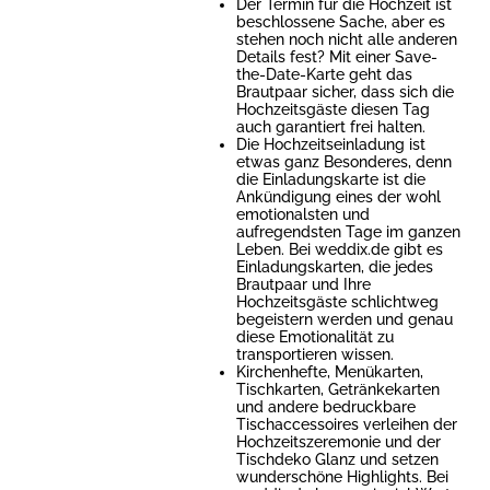
Der Termin für die Hochzeit ist
beschlossene Sache, aber es
stehen noch nicht alle anderen
Details fest? Mit einer Save-
the-Date-Karte geht das
Brautpaar sicher, dass sich die
Hochzeitsgäste diesen Tag
auch garantiert frei halten.
Die Hochzeitseinladung ist
etwas ganz Besonderes, denn
die Einladungskarte ist die
Ankündigung eines der wohl
emotionalsten und
aufregendsten Tage im ganzen
Leben. Bei weddix.de gibt es
Einladungskarten, die jedes
Brautpaar und Ihre
Hochzeitsgäste schlichtweg
begeistern werden und genau
diese Emotionalität zu
transportieren wissen.
Kirchenhefte, Menükarten,
Tischkarten, Getränkekarten
und andere bedruckbare
Tischaccessoires verleihen der
Hochzeitszeremonie und der
Tischdeko Glanz und setzen
wunderschöne Highlights. Bei