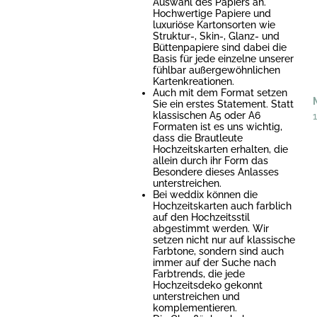
Auswahl des Papiers an.
Hochwertige Papiere und
luxuriöse Kartonsorten wie
Struktur-, Skin-, Glanz- und
Büttenpapiere sind dabei die
Basis für jede einzelne unserer
fühlbar außergewöhnlichen
Kartenkreationen.
Auch mit dem Format setzen
Sie ein erstes Statement. Statt
klassischen A5 oder A6
Formaten ist es uns wichtig,
dass die Brautleute
Hochzeitskarten erhalten, die
allein durch ihr Form das
Besondere dieses Anlasses
unterstreichen.
Bei weddix können die
Hochzeitskarten auch farblich
auf den Hochzeitsstil
abgestimmt werden. Wir
setzen nicht nur auf klassische
Farbtone, sondern sind auch
immer auf der Suche nach
Farbtrends, die jede
Hochzeitsdeko gekonnt
unterstreichen und
komplementieren.