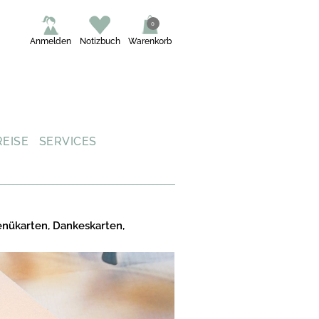
0
Anmelden
Notizbuch
Warenkorb
REISE
SERVICES
enükarten, Dankeskarten,