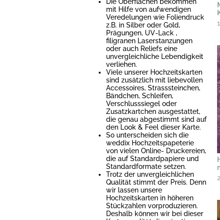
Die Oberflächen bekommen
mit Hilfe von aufwendigen
Veredelungen wie Foliendruck
z.B. in Silber oder Gold,
Prägungen, UV-Lack ,
filigranen Laserstanzungen
oder auch Reliefs eine
unvergleichliche Lebendigkeit
verliehen.
Viele unserer Hochzeitskarten
sind zusätzlich mit liebevollen
Accessoires, Strasssteinchen,
Bändchen, Schleifen,
Verschlusssiegel oder
Zusatzkartchen ausgestattet,
die genau abgestimmt sind auf
den Look & Feel dieser Karte.
So unterscheiden sich die
weddix Hochzeitspapeterie
von vielen Online- Druckereien,
die auf Standardpapiere und
Standardformate setzen.
Trotz der unvergleichlichen
Qualität stimmt der Preis. Denn
wir lassen unsere
Hochzeitskarten in höheren
Stückzahlen vorproduzieren.
Deshalb können wir bei dieser