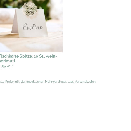
Tischkarte Spitze, 10 St., weiß-
perlmutt
4,62 €
*
Alle Preise inkl. der gesetzlichen Mehrwersteuer, zzgl. Versandkosten