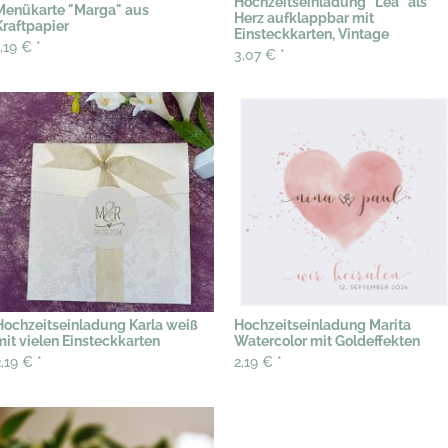
Hochzeitseinladung "Lea" als
Menükarte "Marga" aus
Herz aufklappbar mit
Kraftpapier
Einsteckkarten, Vintage
1,19 €
*
3,07 €
*
Hochzeitseinladung Karla weiß
Hochzeitseinladung Marita
mit vielen Einsteckkarten
Watercolor mit Goldeffekten
2,19 €
*
2,19 €
*