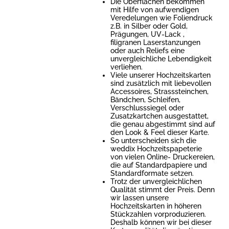
Die Oberflächen bekommen
mit Hilfe von aufwendigen
Veredelungen wie Foliendruck
z.B. in Silber oder Gold,
Prägungen, UV-Lack ,
filigranen Laserstanzungen
oder auch Reliefs eine
unvergleichliche Lebendigkeit
verliehen.
Viele unserer Hochzeitskarten
sind zusätzlich mit liebevollen
Accessoires, Strasssteinchen,
Bändchen, Schleifen,
Verschlusssiegel oder
Zusatzkartchen ausgestattet,
die genau abgestimmt sind auf
den Look & Feel dieser Karte.
So unterscheiden sich die
weddix Hochzeitspapeterie
von vielen Online- Druckereien,
die auf Standardpapiere und
Standardformate setzen.
Trotz der unvergleichlichen
Qualität stimmt der Preis. Denn
wir lassen unsere
Hochzeitskarten in höheren
Stückzahlen vorproduzieren.
Deshalb können wir bei dieser