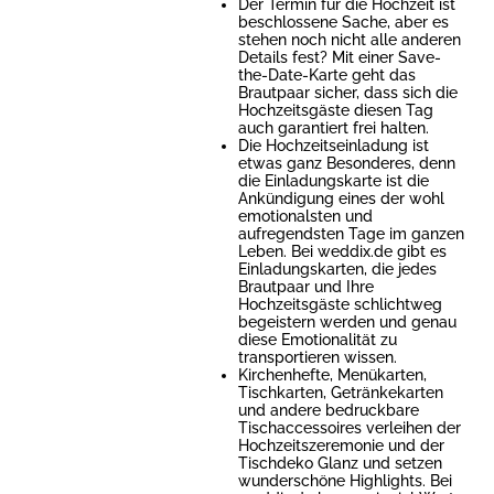
Der Termin für die Hochzeit ist
beschlossene Sache, aber es
stehen noch nicht alle anderen
Details fest? Mit einer Save-
the-Date-Karte geht das
Brautpaar sicher, dass sich die
Hochzeitsgäste diesen Tag
auch garantiert frei halten.
Die Hochzeitseinladung ist
etwas ganz Besonderes, denn
die Einladungskarte ist die
Ankündigung eines der wohl
emotionalsten und
aufregendsten Tage im ganzen
Leben. Bei weddix.de gibt es
Einladungskarten, die jedes
Brautpaar und Ihre
Hochzeitsgäste schlichtweg
begeistern werden und genau
diese Emotionalität zu
transportieren wissen.
Kirchenhefte, Menükarten,
Tischkarten, Getränkekarten
und andere bedruckbare
Tischaccessoires verleihen der
Hochzeitszeremonie und der
Tischdeko Glanz und setzen
wunderschöne Highlights. Bei