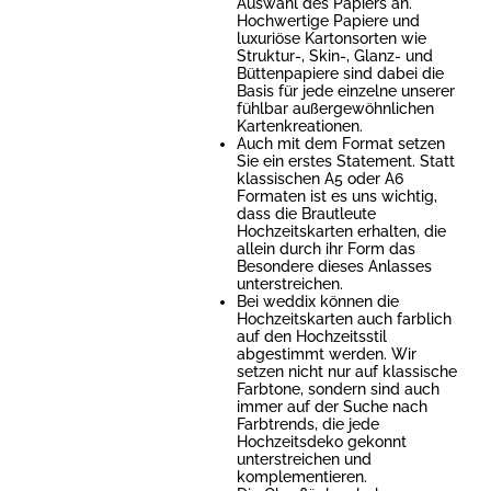
Auswahl des Papiers an.
Hochwertige Papiere und
luxuriöse Kartonsorten wie
Struktur-, Skin-, Glanz- und
Büttenpapiere sind dabei die
Basis für jede einzelne unserer
fühlbar außergewöhnlichen
Kartenkreationen.
Auch mit dem Format setzen
Sie ein erstes Statement. Statt
klassischen A5 oder A6
Formaten ist es uns wichtig,
dass die Brautleute
Hochzeitskarten erhalten, die
allein durch ihr Form das
Besondere dieses Anlasses
unterstreichen.
Bei weddix können die
Hochzeitskarten auch farblich
auf den Hochzeitsstil
abgestimmt werden. Wir
setzen nicht nur auf klassische
Farbtone, sondern sind auch
immer auf der Suche nach
Farbtrends, die jede
Hochzeitsdeko gekonnt
unterstreichen und
komplementieren.