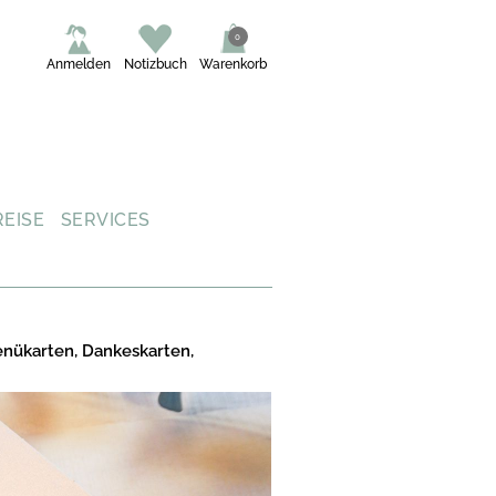
0
Anmelden
Notizbuch
Warenkorb
REISE
SERVICES
enükarten, Dankeskarten,