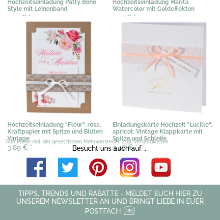
Hochzeitseinladung Patty Boho
Hochzeitseinladung Marita
Style mit Leinenband
Watercolor mit Goldeffekten
2,19 €
*
2,19 €
*
Hochzeitseinladung "Fleur", rosa,
Einladungskarte Hochzeit "Lucille",
Kraftpapier mit Spitze und Blüten
apricot, Vintage Klappkarte mit
Vintage
Spitze und Schleife
*Alle Preise inkl. der gesetzlichen Mehrwersteuer, zzgl. Versandkosten
3,89 €
*
3,48 €
*
Besucht uns auch auf ...
TIPPS, TRENDS UND RABATTE - MELDET EUCH HIER ZU
UNSEREM NEWSLETTER AN UND BRINGT LIEBE IN EUER
POSTFACH