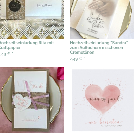
Hochzeitseinladung Rita mit
Hochzeitseinladung "Sandra"
Kraftpapier
zum Auffächern in schönen
Cremetönen
2,49 €
*
2,49 €
*