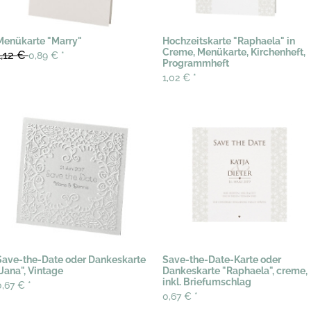
Menükarte "Marry"
Hochzeitskarte "Raphaela" in
Creme, Menükarte, Kirchenheft,
1,12 €
0,89 €
*
Programmheft
1,02 €
*
Save-the-Date oder Dankeskarte
Save-the-Date-Karte oder
"Jana", Vintage
Dankeskarte "Raphaela", creme,
inkl. Briefumschlag
0,67 €
*
0,67 €
*