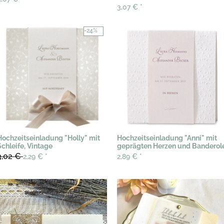
3,07 €
*
-24%
Hochzeitseinladung "Holly" mit
Hochzeitseinladung "Anni" mit
Schleife, Vintage
geprägten Herzen und Banderol
3,02 €
2,29 €
*
2,89 €
*