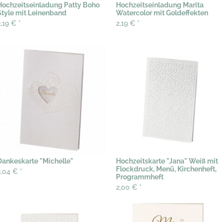
Hochzeitseinladung Patty Boho
Hochzeitseinladung Marita
Style mit Leinenband
Watercolor mit Goldeffekten
2,19 €
*
2,19 €
*
Dankeskarte "Michelle"
Hochzeitskarte "Jana" Weiß mit
Flockdruck, Menü, Kirchenheft,
2,04 €
*
Programmheft
2,00 €
*