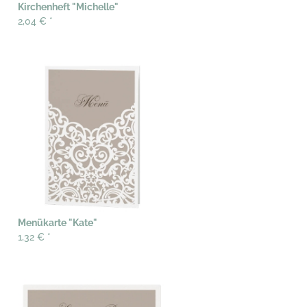
Kirchenheft "Michelle"
2,04 €
*
Menükarte "Kate"
1,32 €
*