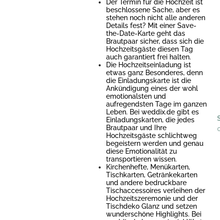
Der Termin für die Hochzeit ist
beschlossene Sache, aber es
stehen noch nicht alle anderen
Details fest? Mit einer Save-
the-Date-Karte geht das
Brautpaar sicher, dass sich die
Hochzeitsgäste diesen Tag
auch garantiert frei halten.
Die Hochzeitseinladung ist
etwas ganz Besonderes, denn
die Einladungskarte ist die
Ankündigung eines der wohl
emotionalsten und
aufregendsten Tage im ganzen
Leben. Bei weddix.de gibt es
Einladungskarten, die jedes
Brautpaar und Ihre
Hochzeitsgäste schlichtweg
begeistern werden und genau
diese Emotionalität zu
transportieren wissen.
Kirchenhefte, Menükarten,
Tischkarten, Getränkekarten
und andere bedruckbare
Tischaccessoires verleihen der
Hochzeitszeremonie und der
Tischdeko Glanz und setzen
wunderschöne Highlights. Bei