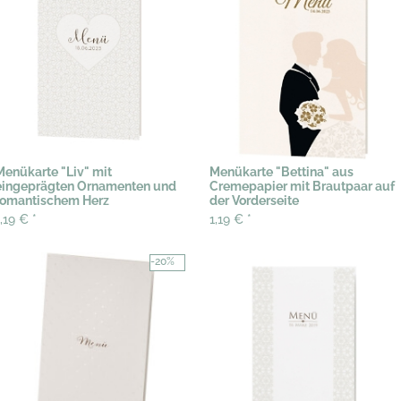
Menükarte "Liv" mit
Menükarte "Bettina" aus
eingeprägten Ornamenten und
Cremepapier mit Brautpaar auf
romantischem Herz
der Vorderseite
1,19 €
*
1,19 €
*
-20%