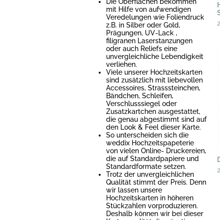
Die Oberflächen bekommen
mit Hilfe von aufwendigen
Veredelungen wie Foliendruck
z.B. in Silber oder Gold,
Prägungen, UV-Lack ,
filigranen Laserstanzungen
oder auch Reliefs eine
unvergleichliche Lebendigkeit
verliehen.
Viele unserer Hochzeitskarten
sind zusätzlich mit liebevollen
Accessoires, Strasssteinchen,
Bändchen, Schleifen,
Verschlusssiegel oder
Zusatzkartchen ausgestattet,
die genau abgestimmt sind auf
den Look & Feel dieser Karte.
So unterscheiden sich die
weddix Hochzeitspapeterie
von vielen Online- Druckereien,
die auf Standardpapiere und
Standardformate setzen.
Trotz der unvergleichlichen
Qualität stimmt der Preis. Denn
wir lassen unsere
Hochzeitskarten in höheren
Stückzahlen vorproduzieren.
Deshalb können wir bei dieser