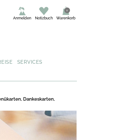
0
Anmelden
Notizbuch
Warenkorb
REISE
SERVICES
enükarten, Dankeskarten,