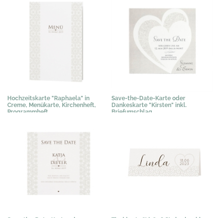
Hochzeitskarte "Raphaela" in
Save-the-Date-Karte oder
Creme, Menükarte, Kirchenheft,
Dankeskarte "Kirsten" inkl.
Programmheft
Briefumschlag
1,02 €
*
0,67 €
*