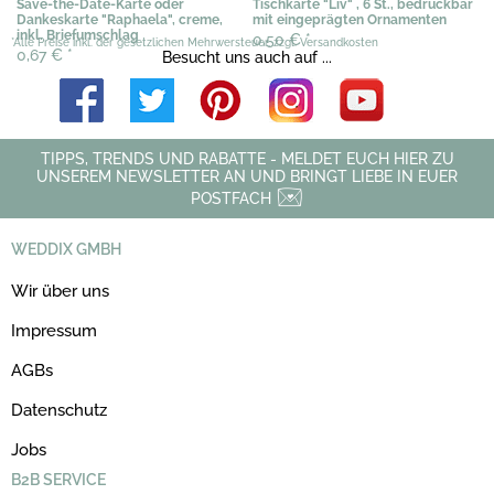
Save-the-Date-Karte oder
Tischkarte "Liv" , 6 St., bedruckbar
Dankeskarte "Raphaela", creme,
mit eingeprägten Ornamenten
inkl. Briefumschlag
0,50 €
*
*Alle Preise inkl. der gesetzlichen Mehrwersteuer, zzgl. Versandkosten
0,67 €
*
Besucht uns auch auf ...
TIPPS, TRENDS UND RABATTE - MELDET EUCH HIER ZU
UNSEREM NEWSLETTER AN UND BRINGT LIEBE IN EUER
POSTFACH
WEDDIX GMBH
Wir über uns
Impressum
AGBs
Datenschutz
Jobs
B2B SERVICE