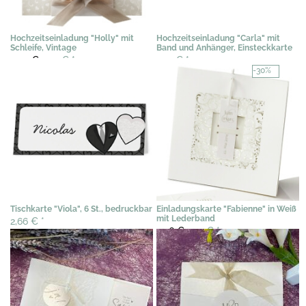
Hochzeitseinladung "Holly" mit
Hochzeitseinladung "Carla" mit
Schleife, Vintage
Band und Anhänger, Einsteckkarte
3,02 €
2,29 €
*
2,72 €
*
-30%
Tischkarte "Viola", 6 St., bedruckbar
Einladungskarte "Fabienne" in Weiß
mit Lederband
2,66 €
*
2,56 €
1,79 €
*