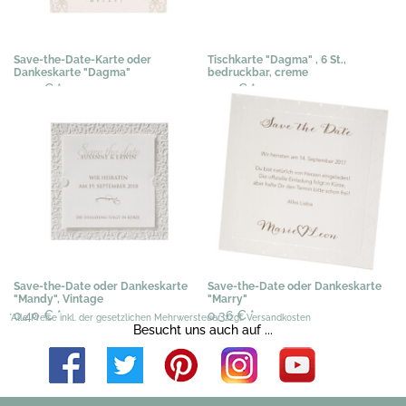
Save-the-Date-Karte oder
Tischkarte "Dagma" , 6 St.,
Dankeskarte "Dagma"
bedruckbar, creme
0,50 €
*
0,50 €
*
Save-the-Date oder Dankeskarte
Save-the-Date oder Dankeskarte
"Mandy", Vintage
"Marry"
0,40 €
*
0,36 €
*
*Alle Preise inkl. der gesetzlichen Mehrwersteuer, zzgl. Versandkosten
Besucht uns auch auf ...