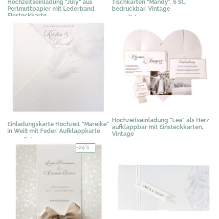
Hochzeitseinladung "July" aus
Tischkarten "Mandy", 6 St.,
Perlmuttpapier mit Lederband,
bedruckbar, Vintage
Einsteckkarte
3,07 €
*
3,07 €
*
Hochzeitseinladung "Lea" als Herz
Einladungskarte Hochzeit "Mareike"
aufklappbar mit Einsteckkarten,
in Weiß mit Feder, Aufklappkarte
Vintage
3,07 €
*
3,07 €
*
-24%