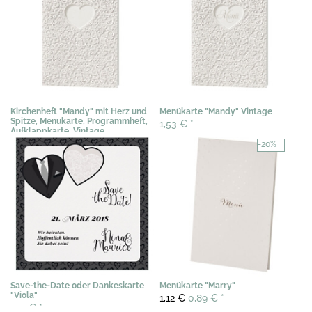
Kirchenheft "Mandy" mit Herz und
Menükarte "Mandy" Vintage
Spitze, Menükarte, Programmheft,
1,53 €
*
Aufklappkarte, Vintage
1,53 €
*
-20%
Save-the-Date oder Dankeskarte
Menükarte "Marry"
"Viola"
1,12 €
0,89 €
*
1,12 €
*