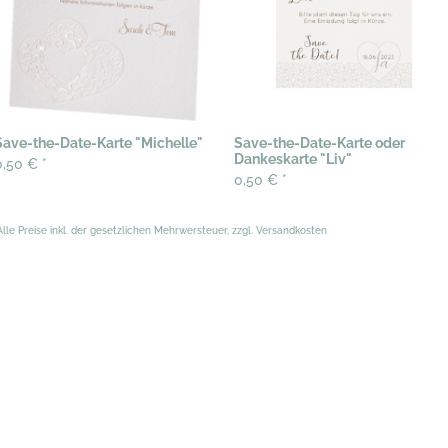
Save-the-Date-Karte "Michelle"
Save-the-Date-Karte oder
Dankeskarte "Liv"
0,50 €
*
0,50 €
*
Alle Preise inkl. der gesetzlichen Mehrwersteuer, zzgl. Versandkosten