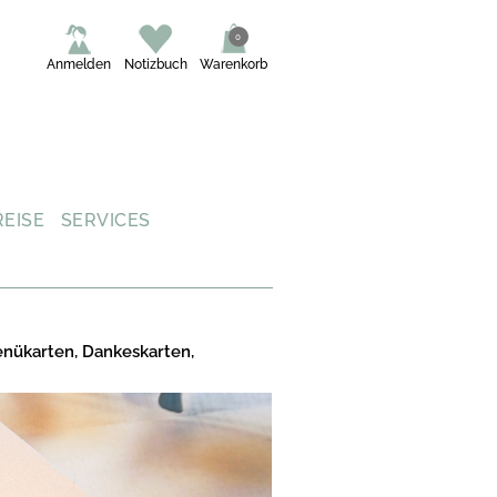
0
Anmelden
Notizbuch
Warenkorb
REISE
SERVICES
enükarten, Dankeskarten,