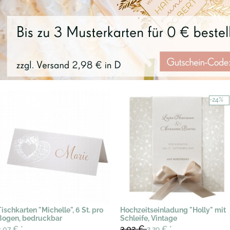
-24%
Tischkarten "Michelle", 6 St. pro
Hochzeitseinladung "Holly" mit
Bogen, bedruckbar
Schleife, Vintage
3,02 €
3,07 €
*
2,29 €
*