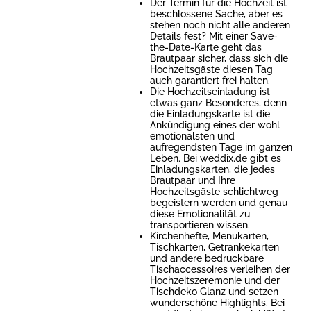
Der Termin für die Hochzeit ist
beschlossene Sache, aber es
stehen noch nicht alle anderen
Details fest? Mit einer Save-
the-Date-Karte geht das
Brautpaar sicher, dass sich die
Hochzeitsgäste diesen Tag
auch garantiert frei halten.
Die Hochzeitseinladung ist
etwas ganz Besonderes, denn
die Einladungskarte ist die
Ankündigung eines der wohl
emotionalsten und
aufregendsten Tage im ganzen
Leben. Bei weddix.de gibt es
Einladungskarten, die jedes
Brautpaar und Ihre
Hochzeitsgäste schlichtweg
begeistern werden und genau
diese Emotionalität zu
transportieren wissen.
Kirchenhefte, Menükarten,
Tischkarten, Getränkekarten
und andere bedruckbare
Tischaccessoires verleihen der
Hochzeitszeremonie und der
Tischdeko Glanz und setzen
wunderschöne Highlights. Bei