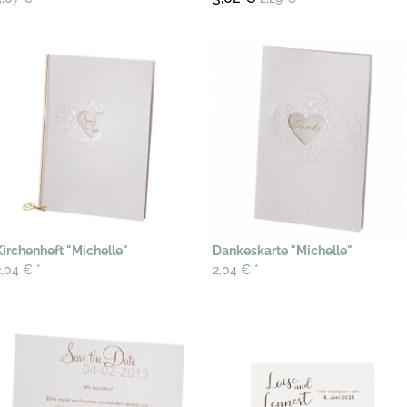
Kirchenheft "Michelle"
Dankeskarte "Michelle"
2,04 €
*
2,04 €
*