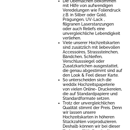
Die Oberflächen bekommen
mit Hilfe von aufwendigen
Veredelungen wie Foliendruck
z.B. in Silber oder Gold,
Prägungen, UV-Lack ,
filigranen Laserstanzungen
oder auch Reliefs eine
unvergleichliche Lebendigkeit
verliehen.
Viele unserer Hochzeitskarten
sind zusätzlich mit liebevollen
Accessoires, Strasssteinchen,
Bändchen, Schleifen,
Verschlusssiegel oder
Zusatzkartchen ausgestattet,
die genau abgestimmt sind auf
den Look & Feel dieser Karte.
So unterscheiden sich die
weddix Hochzeitspapeterie
von vielen Online- Druckereien,
die auf Standardpapiere und
Standardformate setzen.
Trotz der unvergleichlichen
Qualität stimmt der Preis. Denn
wir lassen unsere
Hochzeitskarten in höheren
Stückzahlen vorproduzieren.
Deshalb können wir bei dieser