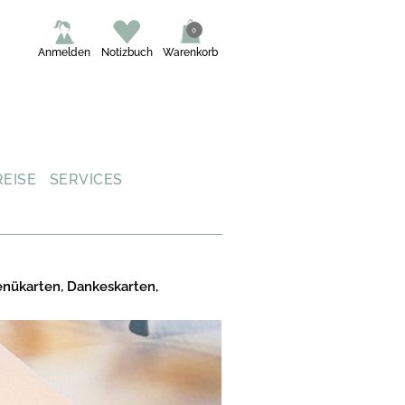
0
Anmelden
Notizbuch
Warenkorb
REISE
SERVICES
enükarten, Dankeskarten,