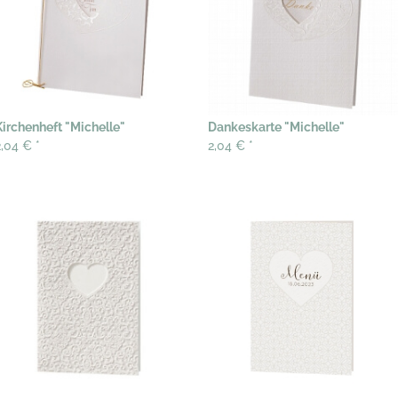
Kirchenheft "Michelle"
Dankeskarte "Michelle"
2,04 €
*
2,04 €
*