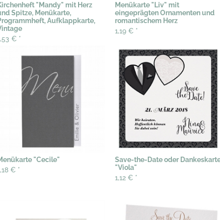
Kirchenheft "Mandy" mit Herz
Menükarte "Liv" mit
und Spitze, Menükarte,
eingeprägten Ornamenten und
Programmheft, Aufklappkarte,
romantischem Herz
Vintage
1,19 €
*
1,53 €
*
Menükarte "Cecile"
Save-the-Date oder Dankeskart
"Viola"
1,18 €
*
1,12 €
*