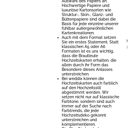
Auswahl des Papiers an.
Hochwertige Papiere und
luxuriöse Kartonsorten wie
Struktur-, Skin-, Glanz- und
Büttenpapiere sind dabei die
Basis für jede einzelne unserer
fühlbar außergewöhnlichen
Kartenkreationen.
Auch mit dem Format setzen
Sie ein erstes Statement. Statt
klassischen A5 oder A6
Formaten ist es uns wichtig,
dass die Brautleute
Hochzeitskarten erhalten, die
allein durch ihr Form das
Besondere dieses Anlasses
unterstreichen.
Bei weddix können die
Hochzeitskarten auch farblich
auf den Hochzeitsstil
abgestimmt werden. Wir
setzen nicht nur auf klassische
Farbtone, sondern sind auch
immer auf der Suche nach
Farbtrends, die jede
Hochzeitsdeko gekonnt
unterstreichen und
komplementieren.