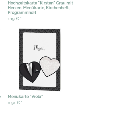
Hochzeitskarte "Kirsten" Grau mit
Herzen, Menükarte, Kirchenheft,
Programmheft
1,19 €
*
e
Menükarte "Viola"
0,91 €
*