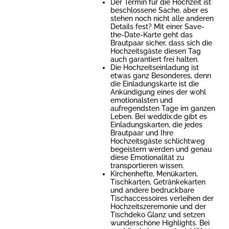
Der Termin für die Hochzeit ist
beschlossene Sache, aber es
stehen noch nicht alle anderen
Details fest? Mit einer Save-
the-Date-Karte geht das
Brautpaar sicher, dass sich die
Hochzeitsgäste diesen Tag
auch garantiert frei halten.
Die Hochzeitseinladung ist
etwas ganz Besonderes, denn
die Einladungskarte ist die
Ankündigung eines der wohl
emotionalsten und
aufregendsten Tage im ganzen
Leben. Bei weddix.de gibt es
Einladungskarten, die jedes
Brautpaar und Ihre
Hochzeitsgäste schlichtweg
begeistern werden und genau
diese Emotionalität zu
transportieren wissen.
Kirchenhefte, Menükarten,
Tischkarten, Getränkekarten
und andere bedruckbare
Tischaccessoires verleihen der
Hochzeitszeremonie und der
Tischdeko Glanz und setzen
wunderschöne Highlights. Bei