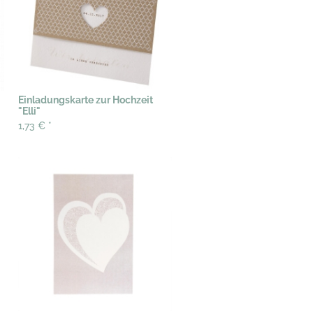
Einladungskarte zur Hochzeit
"Elli"
1,73 €
*