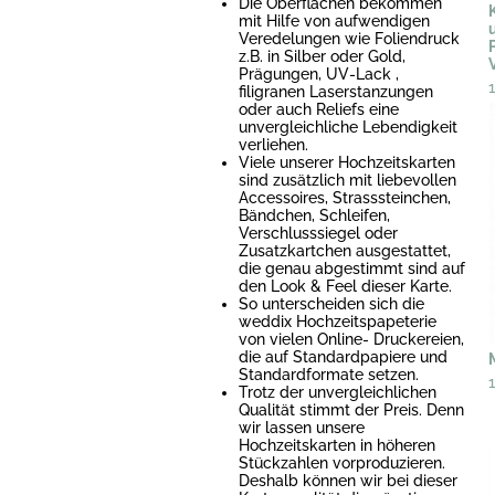
Die Oberflächen bekommen
mit Hilfe von aufwendigen
Veredelungen wie Foliendruck
z.B. in Silber oder Gold,
Prägungen, UV-Lack ,
filigranen Laserstanzungen
oder auch Reliefs eine
unvergleichliche Lebendigkeit
verliehen.
Viele unserer Hochzeitskarten
sind zusätzlich mit liebevollen
Accessoires, Strasssteinchen,
Bändchen, Schleifen,
Verschlusssiegel oder
Zusatzkartchen ausgestattet,
die genau abgestimmt sind auf
den Look & Feel dieser Karte.
So unterscheiden sich die
weddix Hochzeitspapeterie
von vielen Online- Druckereien,
die auf Standardpapiere und
Standardformate setzen.
Trotz der unvergleichlichen
Qualität stimmt der Preis. Denn
wir lassen unsere
Hochzeitskarten in höheren
Stückzahlen vorproduzieren.
Deshalb können wir bei dieser