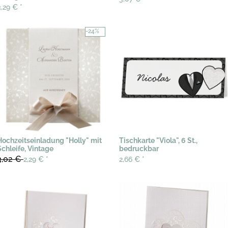
3,29 €
*
-24%
Hochzeitseinladung "Holly" mit
Tischkarte "Viola", 6 St.,
Schleife, Vintage
bedruckbar
3,02 €
2,29 €
*
2,66 €
*