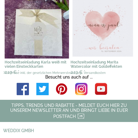
Hochzeitseinladung Karla weiß mit
Hochzeitseinladung Marita
vielen Einsteckkarten
Watercolor mit Goldeffekten
2,19 €
*
2,19 €
*
*Alle Preise inkl. der gesetzlichen Mehrwersteuer, zzgl. Versandkosten
Besucht uns auch auf ...
TIPPS, TRENDS UND RABATTE - MELDET EUCH HIER ZU
UNSEREM NEWSLETTER AN UND BRINGT LIEBE IN EUER
POSTFACH
WEDDIX GMBH