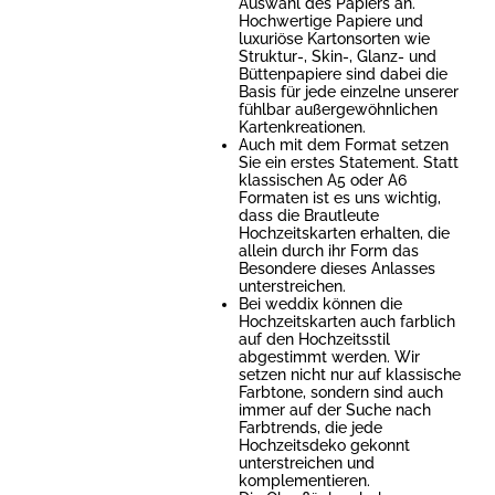
Auswahl des Papiers an.
Hochwertige Papiere und
luxuriöse Kartonsorten wie
Struktur-, Skin-, Glanz- und
Büttenpapiere sind dabei die
Basis für jede einzelne unserer
fühlbar außergewöhnlichen
Kartenkreationen.
Auch mit dem Format setzen
Sie ein erstes Statement. Statt
klassischen A5 oder A6
Formaten ist es uns wichtig,
dass die Brautleute
Hochzeitskarten erhalten, die
allein durch ihr Form das
Besondere dieses Anlasses
unterstreichen.
Bei weddix können die
Hochzeitskarten auch farblich
auf den Hochzeitsstil
abgestimmt werden. Wir
setzen nicht nur auf klassische
Farbtone, sondern sind auch
immer auf der Suche nach
Farbtrends, die jede
Hochzeitsdeko gekonnt
unterstreichen und
komplementieren.