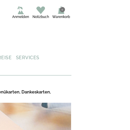
0
Anmelden
Notizbuch
Warenkorb
REISE
SERVICES
enükarten, Dankeskarten,