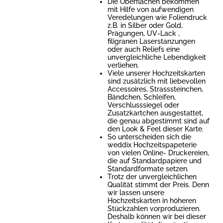
Die Oberflächen bekommen
mit Hilfe von aufwendigen
Veredelungen wie Foliendruck
z.B. in Silber oder Gold,
Prägungen, UV-Lack ,
filigranen Laserstanzungen
oder auch Reliefs eine
unvergleichliche Lebendigkeit
verliehen.
Viele unserer Hochzeitskarten
sind zusätzlich mit liebevollen
Accessoires, Strasssteinchen,
Bändchen, Schleifen,
Verschlusssiegel oder
Zusatzkartchen ausgestattet,
die genau abgestimmt sind auf
den Look & Feel dieser Karte.
So unterscheiden sich die
weddix Hochzeitspapeterie
von vielen Online- Druckereien,
die auf Standardpapiere und
Standardformate setzen.
Trotz der unvergleichlichen
Qualität stimmt der Preis. Denn
wir lassen unsere
Hochzeitskarten in höheren
Stückzahlen vorproduzieren.
Deshalb können wir bei dieser