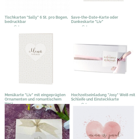
Tischkarten "Sally" 6 St. pro Bogen,
Save-the-Date-Karte oder
bedruckbar
Dankeskarte "Liv"
2,41 €
*
0,50 €
*
Menükarte "Liv" mit eingeprägten
Hochzeitseinladung "Josy" Weiß mit
Ornamenten und romantischem
Schleife und Einsteckkarte
Herz
2,04 €
*
1,19 €
*