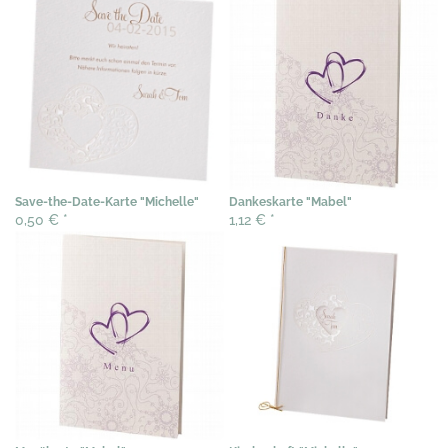
Save-the-Date-Karte "Michelle"
Dankeskarte "Mabel"
0,50 €
*
1,12 €
*