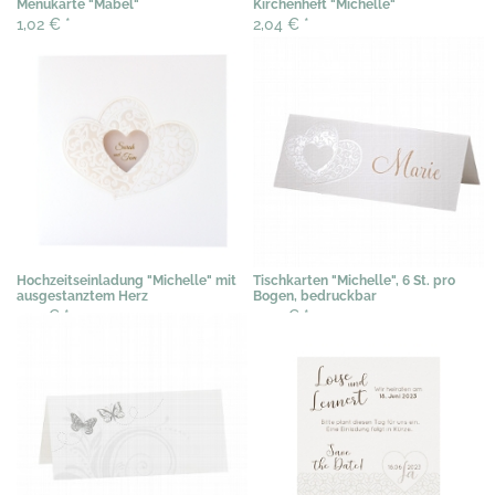
Menükarte "Mabel"
Kirchenheft "Michelle"
1,02 €
*
2,04 €
*
Hochzeitseinladung "Michelle" mit
Tischkarten "Michelle", 6 St. pro
ausgestanztem Herz
Bogen, bedruckbar
2,15 €
*
3,07 €
*