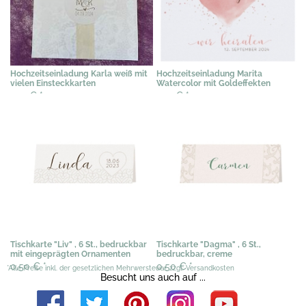
Hochzeitseinladung Karla weiß mit
Hochzeitseinladung Marita
vielen Einsteckkarten
Watercolor mit Goldeffekten
2,19 €
*
2,19 €
*
Tischkarte "Liv" , 6 St., bedruckbar
Tischkarte "Dagma" , 6 St.,
mit eingeprägten Ornamenten
bedruckbar, creme
0,50 €
*
0,50 €
*
*Alle Preise inkl. der gesetzlichen Mehrwersteuer, zzgl. Versandkosten
Besucht uns auch auf ...