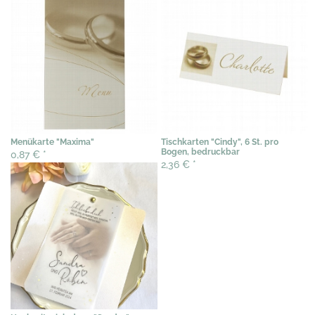
Menükarte "Maxima"
Tischkarten "Cindy", 6 St. pro
Bogen, bedruckbar
0,87 €
*
2,36 €
*