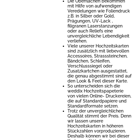
Die Oberflächen bekommen
mit Hilfe von aufwendigen
Veredelungen wie Foliendruck
z.B. in Silber oder Gold,
Prägungen, UV-Lack ,
filigranen Laserstanzungen
oder auch Reliefs eine
unvergleichliche Lebendigkeit
verliehen.
Viele unserer Hochzeitskarten
sind zusätzlich mit liebevollen
Accessoires, Strasssteinchen,
Bändchen, Schleifen,
Verschlusssiegel oder
Zusatzkartchen ausgestattet,
die genau abgestimmt sind auf
den Look & Feel dieser Karte.
So unterscheiden sich die
weddix Hochzeitspapeterie
von vielen Online- Druckereien,
die auf Standardpapiere und
Standardformate setzen.
Trotz der unvergleichlichen
Qualität stimmt der Preis. Denn
wir lassen unsere
Hochzeitskarten in höheren
Stückzahlen vorproduzieren.
Deshalb können wir bei dieser