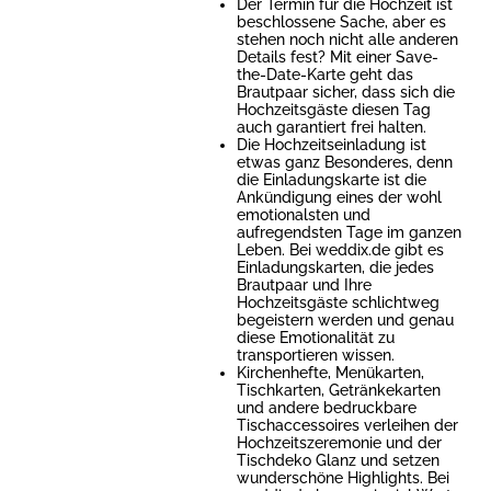
Der Termin für die Hochzeit ist
beschlossene Sache, aber es
stehen noch nicht alle anderen
Details fest? Mit einer Save-
the-Date-Karte geht das
Brautpaar sicher, dass sich die
Hochzeitsgäste diesen Tag
auch garantiert frei halten.
Die Hochzeitseinladung ist
etwas ganz Besonderes, denn
die Einladungskarte ist die
Ankündigung eines der wohl
emotionalsten und
aufregendsten Tage im ganzen
Leben. Bei weddix.de gibt es
Einladungskarten, die jedes
Brautpaar und Ihre
Hochzeitsgäste schlichtweg
begeistern werden und genau
diese Emotionalität zu
transportieren wissen.
Kirchenhefte, Menükarten,
Tischkarten, Getränkekarten
und andere bedruckbare
Tischaccessoires verleihen der
Hochzeitszeremonie und der
Tischdeko Glanz und setzen
wunderschöne Highlights. Bei