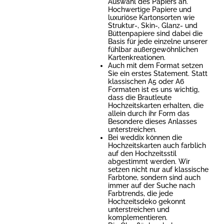
Auswahl des Papiers an.
Hochwertige Papiere und
luxuriöse Kartonsorten wie
Struktur-, Skin-, Glanz- und
Büttenpapiere sind dabei die
Basis für jede einzelne unserer
fühlbar außergewöhnlichen
Kartenkreationen.
Auch mit dem Format setzen
Sie ein erstes Statement. Statt
klassischen A5 oder A6
Formaten ist es uns wichtig,
dass die Brautleute
Hochzeitskarten erhalten, die
allein durch ihr Form das
Besondere dieses Anlasses
unterstreichen.
Bei weddix können die
Hochzeitskarten auch farblich
auf den Hochzeitsstil
abgestimmt werden. Wir
setzen nicht nur auf klassische
Farbtone, sondern sind auch
immer auf der Suche nach
Farbtrends, die jede
Hochzeitsdeko gekonnt
unterstreichen und
komplementieren.