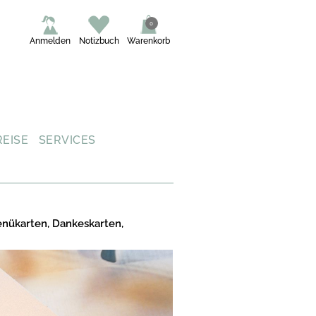
0
Anmelden
Notizbuch
Warenkorb
REISE
SERVICES
enükarten, Dankeskarten,