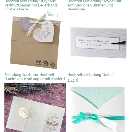
Hochzeitseinladung "July" aus
Hochzeitseinladung "Joyce" mit
Perlmuttpapier mit Lederband,
sommerlichen Blumen und
Einsteckkarte
Banderole
3,07 €
*
3,03 €
*
-18%
Einladungskarte zur Hochzeit
Hochzeitseinladung "Juliet"
"Lucie" aus Kraftpapier mit Konfetti
2,41 €
*
2,91 €
2,39 €
*