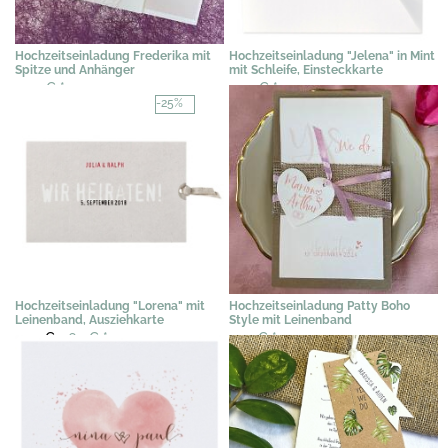
Hochzeitseinladung Frederika mit
Hochzeitseinladung "Jelena" in Mint
Spitze und Anhänger
mit Schleife, Einsteckkarte
2,39 €
*
2,25 €
*
-25%
Hochzeitseinladung "Lorena" mit
Hochzeitseinladung Patty Boho
Leinenband, Ausziehkarte
Style mit Leinenband
2,25 €
1,69 €
*
2,19 €
*