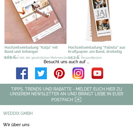
Hochzeitseinladung "Katja" mit
Hochzeitseinladung "Fabiola" aus
Band und Anhänger
Kraftpapier, am Band, dreiteilig
1,69 €
*
1,53 €
*
*Alle Preise inkl. der gesetzlichen Mehrwersteuer, zzgl. Versandkosten
Besucht uns auch auf ...
TIPPS, TRENDS UND RABATTE - MELDET EUCH HIER ZU
UNSEREM NEWSLETTER AN UND BRINGT LIEBE IN EUER
POSTFACH
WEDDIX GMBH
Wir über uns