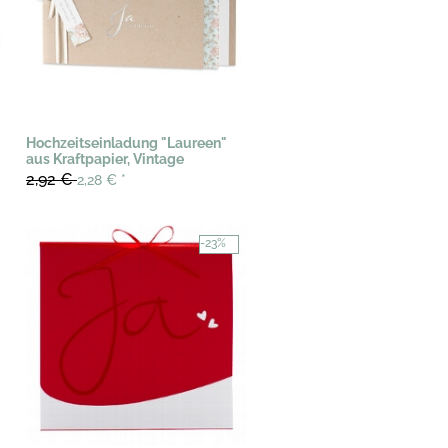
Hochzeitseinladung "Laureen"
aus Kraftpapier, Vintage
2,92 €
2,28 €
*
-23%