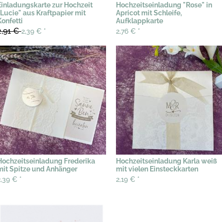
Einladungskarte zur Hochzeit
Hochzeitseinladung "Rose" in
"Lucie" aus Kraftpapier mit
Apricot mit Schleife,
Konfetti
Aufklappkarte
2,91 €
2,39 €
*
2,76 €
*
Hochzeitseinladung Frederika
Hochzeitseinladung Karla weiß
mit Spitze und Anhänger
mit vielen Einsteckkarten
2,39 €
*
2,19 €
*