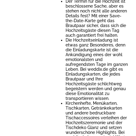
Der Termin für die Hochzeit ist
beschlossene Sache, aber es
stehen noch nicht alle anderen
Details fest? Mit einer Save-
the-Date-Karte geht das
Brautpaar sicher, dass sich die
Hochzeitsgäste diesen Tag
auch garantiert frei halten.
Die Hochzeitseinladung ist
etwas ganz Besonderes, denn
die Einladungskarte ist die
Ankündigung eines der wohl
emotionalsten und
aufregendsten Tage im ganzen
Leben. Bei weddix.de gibt es
Einladungskarten, die jedes
Brautpaar und Ihre
Hochzeitsgäste schlichtweg
begeistern werden und genau
diese Emotionalität zu
transportieren wissen.
Kirchenhefte, Menükarten,
Tischkarten, Getränkekarten
und andere bedruckbare
Tischaccessoires verleihen der
Hochzeitszeremonie und der
Tischdeko Glanz und setzen
wunderschöne Highlights. Bei