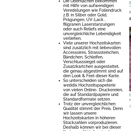
Die Oberflächen bekommen
mit Hilfe von aufwendigen
Veredelungen wie Foliendruck
z.B. in Silber oder Gold,
Prägungen, UV-Lack ,
filigranen Laserstanzungen
oder auch Reliefs eine
unvergleichliche Lebendigkeit
verliehen.
Viele unserer Hochzeitskarten
sind zusätzlich mit liebevollen
Accessoires, Strasssteinchen,
Bändchen, Schleifen,
Verschlusssiegel oder
Zusatzkartchen ausgestattet,
die genau abgestimmt sind auf
den Look & Feel dieser Karte.
So unterscheiden sich die
weddix Hochzeitspapeterie
von vielen Online- Druckereien,
die auf Standardpapiere und
Standardformate setzen.
Trotz der unvergleichlichen
Qualität stimmt der Preis. Denn
wir lassen unsere
Hochzeitskarten in höheren
Stückzahlen vorproduzieren.
Deshalb können wir bei dieser