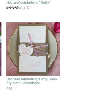
Hochzeitseinladung "Gaby"
2,65 €
2,04 €
*
Hochzeitseinladung Patty Boho
Style mit Leinenband
2,19 €
*