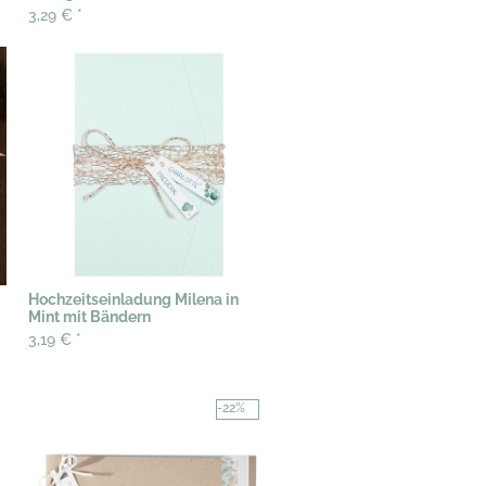
3,29 €
*
Hochzeitseinladung Milena in
Mint mit Bändern
3,19 €
*
-22%