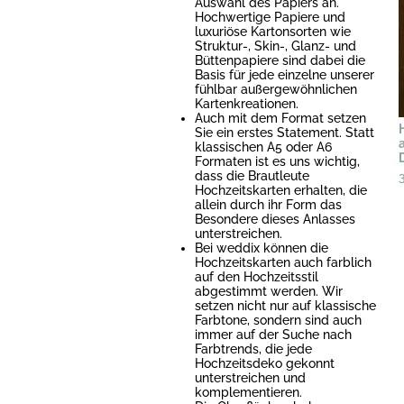
Auswahl des Papiers an.
Hochwertige Papiere und
luxuriöse Kartonsorten wie
Struktur-, Skin-, Glanz- und
Büttenpapiere sind dabei die
Basis für jede einzelne unserer
fühlbar außergewöhnlichen
Kartenkreationen.
Auch mit dem Format setzen
Sie ein erstes Statement. Statt
klassischen A5 oder A6
Formaten ist es uns wichtig,
dass die Brautleute
Hochzeitskarten erhalten, die
allein durch ihr Form das
Besondere dieses Anlasses
unterstreichen.
Bei weddix können die
Hochzeitskarten auch farblich
auf den Hochzeitsstil
abgestimmt werden. Wir
setzen nicht nur auf klassische
Farbtone, sondern sind auch
immer auf der Suche nach
Farbtrends, die jede
Hochzeitsdeko gekonnt
unterstreichen und
komplementieren.