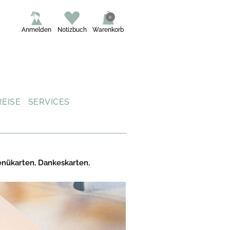
0
Anmelden
Notizbuch
Warenkorb
REISE
SERVICES
enükarten, Dankeskarten,