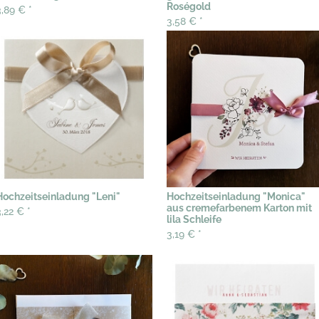
Roségold
3,89 €
*
3,58 €
*
Hochzeitseinladung "Leni"
Hochzeitseinladung "Monica"
aus cremefarbenem Karton mit
3,22 €
*
lila Schleife
3,19 €
*