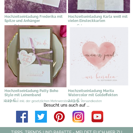
Hochzeitseinladung Frederika mit
Hochzeitseinladung Karla weiß mit
Spitze und Anhänger
vielen Einsteckkarten
2,39 €
*
2,19 €
*
Hochzeitseinladung Patty Boho
Hochzeitseinladung Marita
Style mit Leinenband
Watercolor mit Goldeffekten
2,19 €
*
2,19 €
*
*Alle Preise inkl. der gesetzlichen Mehrwersteuer, zzgl. Versandkosten
Besucht uns auch auf ...
TIPPS, TRENDS UND RABATTE - MELDET EUCH HIER ZU