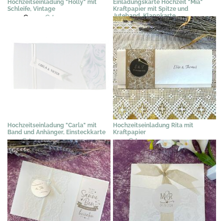
Hochzeitseinladung "Holly" mit
Einladungskarte Hochzeit "Mia"
Schleife, Vintage
Kraftpapier mit Spitze und
Juteband, Klappkarte
3,02 €
2,29 €
*
2,76 €
*
Hochzeitseinladung "Carla" mit
Hochzeitseinladung Rita mit
Band und Anhänger, Einsteckkarte
Kraftpapier
2,72 €
*
2,49 €
*