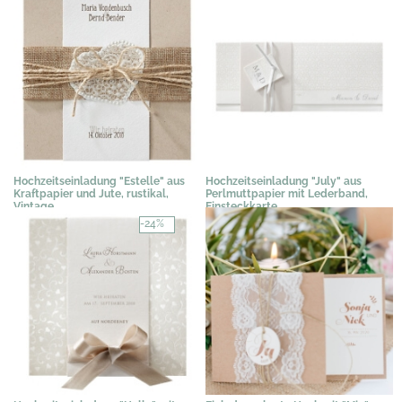
Hochzeitseinladung "Estelle" aus
Hochzeitseinladung "July" aus
Kraftpapier und Jute, rustikal,
Perlmuttpapier mit Lederband,
Vintage
Einsteckkarte
3,29 €
*
3,07 €
*
-24%