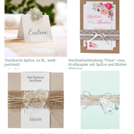
Tischkarte Spitze, 10 St., weiß-
Hochzeitseinladung "Fleur", rosa,
perlmutt
Kraftpapier mit Spitze und Blüten
Vintage
4,62 €
*
3,89 €
*