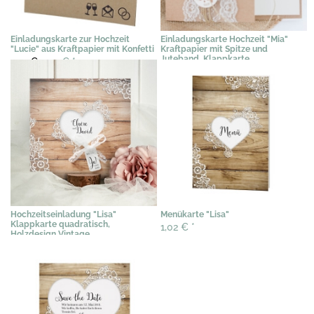
Einladungskarte zur Hochzeit
Einladungskarte Hochzeit "Mia"
"Lucie" aus Kraftpapier mit Konfetti
Kraftpapier mit Spitze und
Juteband, Klappkarte
2,91 €
2,39 €
*
2,76 €
*
Hochzeitseinladung "Lisa"
Menükarte "Lisa"
Klappkarte quadratisch,
1,02 €
*
Holzdesign Vintage
2,09 €
*