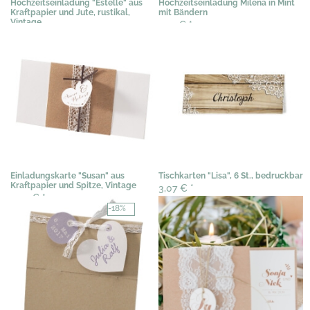
Hochzeitseinladung "Estelle" aus
Hochzeitseinladung Milena in Mint
Kraftpapier und Jute, rustikal,
mit Bändern
Vintage
3,19 €
*
3,29 €
*
Einladungskarte "Susan" aus
Tischkarten "Lisa", 6 St., bedruckbar
Kraftpapier und Spitze, Vintage
3,07 €
*
3,07 €
*
-18%