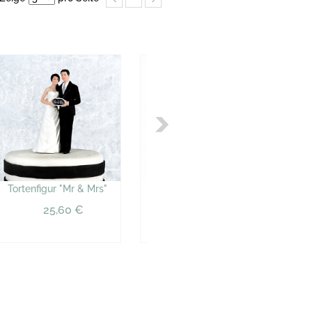
100 rote Herzballons,
Tortenfigur "Mr & Mrs"
groß
25,60 €
40,93 €