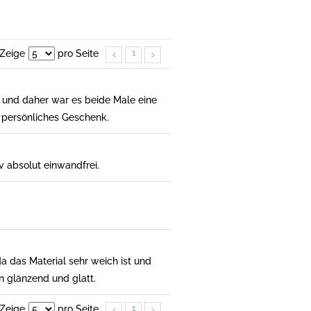
Zeige
pro Seite
1
 und daher war es beide Male eine
 persönliches Geschenk.
v absolut einwandfrei.
a das Material sehr weich ist und
n glänzend und glatt.
Zeige
pro Seite
1