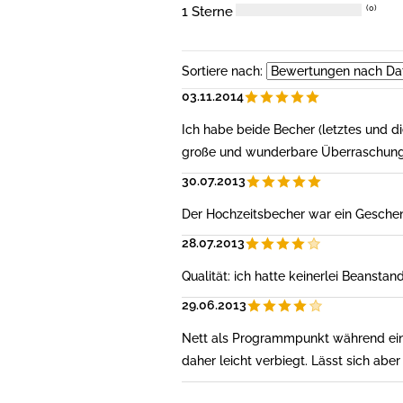
1 Sterne
(0)
Sortiere nach:
03.11.2014
Ich habe beide Becher (letztes und 
große und wunderbare Überraschung.
30.07.2013
Der Hochzeitsbecher war ein Geschenk 
28.07.2013
Qualität: ich hatte keinerlei Beansta
29.06.2013
Nett als Programmpunkt während einer
daher leicht verbiegt. Lässt sich ab