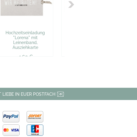
Hochzeitseinladung
Hochzeitseinladung
H
"Lorena" mit
"Kimberly" aus
Leinenband,
Kraftpapier mit
qua
Ausziehkarte
Leinenband,
Einsteckkarte, Vintage
1,69 €
2,86 €
 LIEBE IN EUER POSTFACH