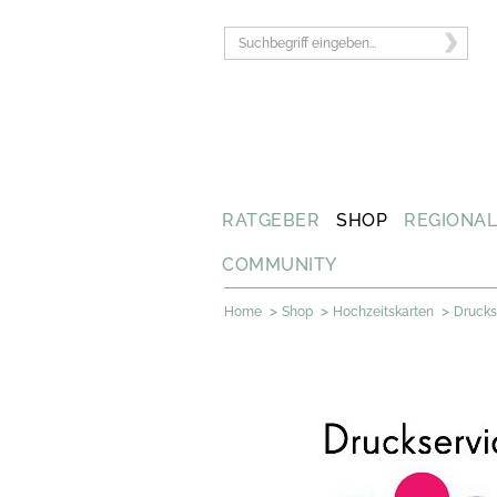
RATGEBER
SHOP
REGIONA
COMMUNITY
>
>
>
Home
Shop
Hochzeitskarten
Drucks