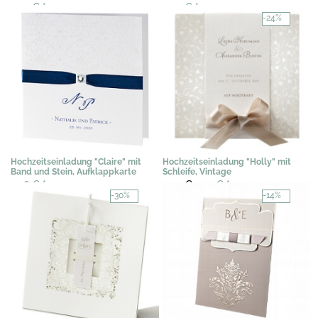
0,77 €
*
2,04 €
*
-24%
Hochzeitseinladung "Claire" mit
Hochzeitseinladung "Holly" mit
Band und Stein, Aufklappkarte
Schleife, Vintage
2,36 €
*
3,02 €
2,29 €
*
-30%
-14%