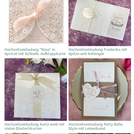
Hochzeitseinladung "Rose" in
Hochzeitseinladung Frederika mit
Apricot mit Schleife, Aufklappkarte
Spitze und Anhänger
2,76 €
*
2,39 €
*
Hochzeitseinladung Karla weiß mit
Hochzeitseinladung Patty Boho
vielen Einsteckkarten
Style mit Leinenband
2,19 €
*
2,19 €
*