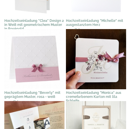
Hochzeitseinladung "Clea" Design 2
Hochzeitseinladung "Michelle" mit
in Weiß mit geometrischem Muster
ausgestanztem Herz
in Roségold
2,15 €
*
3,58 €
*
Hochzeitseinladung "Beverly" mit
Hochzeitseinladung "Monica" aus
geprägtem Muster, rosa - weiß
cremefarbenem Karton mit lila
Schleife
1,94 €
*
3,19 €
*