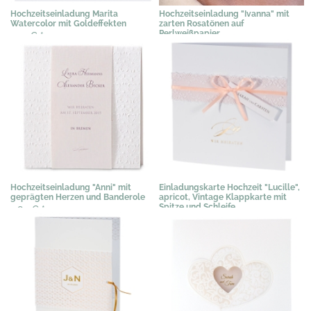
Hochzeitseinladung Marita
Hochzeitseinladung "Ivanna" mit
Watercolor mit Goldeffekten
zarten Rosatönen auf
Perlweißpapier
2,19 €
*
2,39 €
*
Hochzeitseinladung "Anni" mit
Einladungskarte Hochzeit "Lucille",
geprägten Herzen und Banderole
apricot, Vintage Klappkarte mit
Spitze und Schleife
2,89 €
*
3,48 €
*