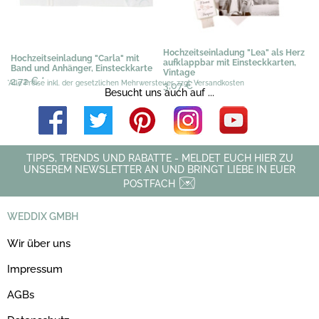
Hochzeitseinladung "Lea" als Herz
Hochzeitseinladung "Carla" mit
aufklappbar mit Einsteckkarten,
Band und Anhänger, Einsteckkarte
Vintage
2,72 €
*
*Alle Preise inkl. der gesetzlichen Mehrwersteuer, zzgl. Versandkosten
3,07 €
*
Besucht uns auch auf ...
TIPPS, TRENDS UND RABATTE - MELDET EUCH HIER ZU
UNSEREM NEWSLETTER AN UND BRINGT LIEBE IN EUER
POSTFACH
WEDDIX GMBH
Wir über uns
Impressum
AGBs