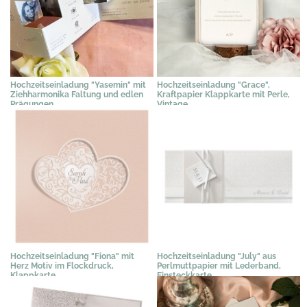
Hochzeitseinladung "Yasemin" mit
Hochzeitseinladung "Grace",
Ziehharmonika Faltung und edlen
Kraftpapier Klappkarte mit Perle,
Prägungen
Vintage
1,79 €
*
2,95 €
*
Hochzeitseinladung "Fiona" mit
Hochzeitseinladung "July" aus
Herz Motiv im Flockdruck,
Perlmuttpapier mit Lederband,
Klappkarte
Einsteckkarte
2,35 €
*
3,07 €
*