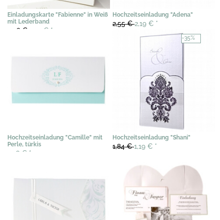
Einladungskarte "Fabienne" in Weiß
Hochzeitseinladung "Adena"
mit Lederband
2,55 €
2,19 €
*
2,56 €
1,79 €
*
-35%
Hochzeitseinladung "Camille" mit
Hochzeitseinladung "Shani"
Perle, türkis
1,84 €
1,19 €
*
3,18 €
*