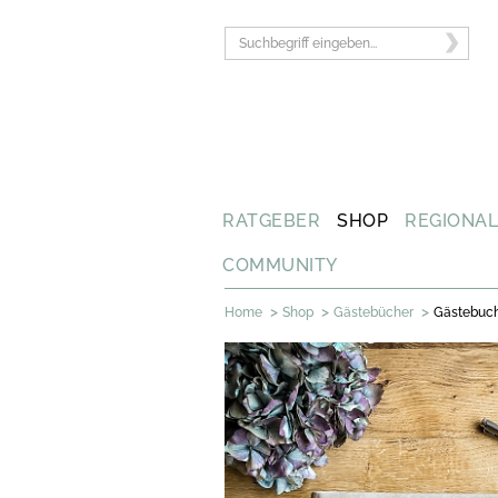
RATGEBER
SHOP
REGIONA
COMMUNITY
>
>
>
Home
Shop
Gästebücher
Gästebuch 