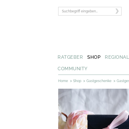
RATGEBER
SHOP
REGIONA
COMMUNITY
>
>
>
Home
Shop
Gastgeschenke
Gastge