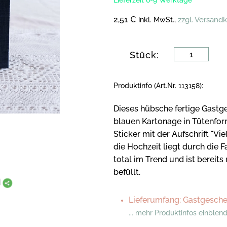
Lieferzeit 6-9 Werktage
2,51 €
zzgl. Versand
inkl. MwSt.,
Stück:
Produktinfo (Art.Nr. 113158):
Dieses hübsche fertige Gastg
blauen Kartonage in Tütenform
Sticker mit der Aufschrift "Vi
die Hochzeit liegt durch die
total im Trend und ist bereit
befüllt.
Lieferumfang: Gastgesche
... mehr Produktinfos einblen