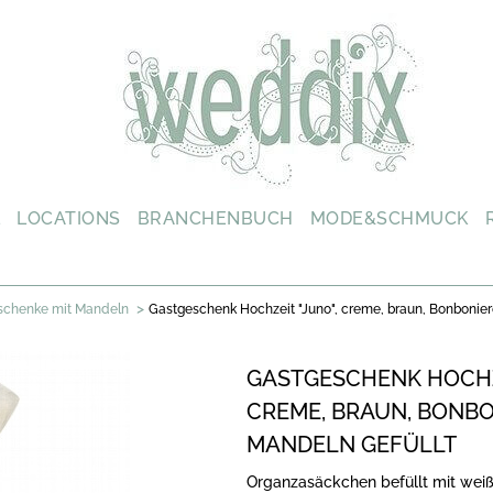
L
LOCATIONS
BRANCHENBUCH
MODE&SCHMUCK
>
schenke mit Mandeln
Gastgeschenk Hochzeit "Juno", creme, braun, Bonbonie
GASTGESCHENK HOCHZE
CREME, BRAUN, BONBO
MANDELN GEFÜLLT
Organzasäckchen befüllt mit wei