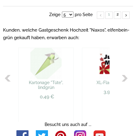
1
2
Zeige
pro Seite
Kunden, welche Gastgeschenk Hochzeit "Naxos", elfenbein-
grün gekauft haben, erwarben auch:
Kartonage "Tüte",
XL-Flagge "Blüten"
lindgrün
3,99 €
0,49 €
Besucht uns auch auf ...