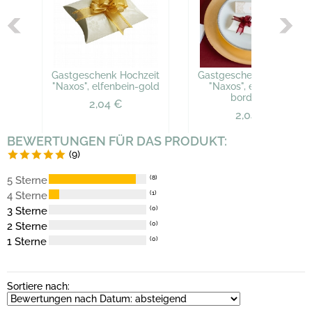
Gastgeschenk Hochzeit
Gastgeschenk Hochzeit
"Naxos", elfenbein-gold
"Naxos", elfenbein-
bordeaux
2,04 €
2,04 €
BEWERTUNGEN FÜR DAS PRODUKT:
(9)
5 Sterne
(8)
4 Sterne
(1)
3 Sterne
(0)
2 Sterne
(0)
1 Sterne
(0)
Sortiere nach: