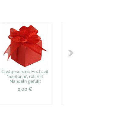
Gastgeschenk Hochzeit
Gastgeschenk Hochzeit
Gas
"Santorini", rot, mit
"Santorini", flieder, mit
"Sa
Mandeln gefüllt
Mandeln gefüllt
2,00 €
2,00 €