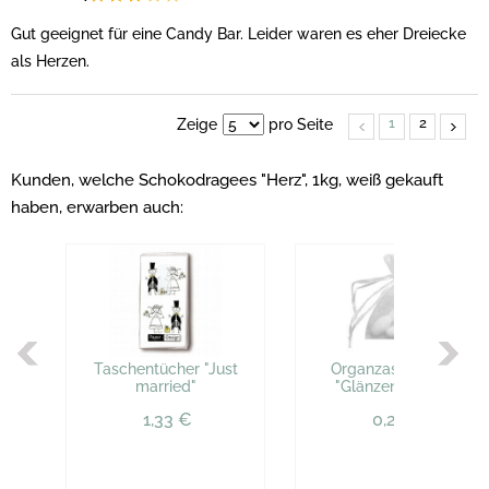
Gut geeignet für eine Candy Bar. Leider waren es eher Dreiecke
als Herzen.
1
2
Zeige
pro Seite
Kunden, welche Schokodragees "Herz", 1kg, weiß gekauft
haben, erwarben auch:
Taschentücher "Just
Organzasäckchen
married"
"Glänzend", weiß
1,33 €
0,29 €