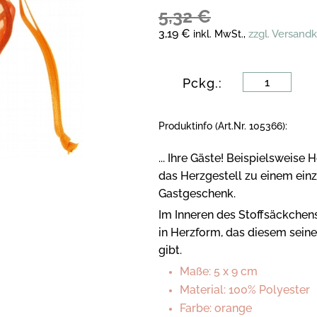
5,32 €
3,19 €
zzgl. Versand
inkl. MwSt.,
Pckg.:
Produktinfo (Art.Nr. 105366):
... Ihre Gäste! Beispielsweis
das Herzgestell zu einem einz
Gastgeschenk.
Im Inneren des Stoffsäckchens
in Herzform, das diesem seine
gibt.
Maße: 5 x 9 cm
Material: 100% Polyester
Farbe: orange