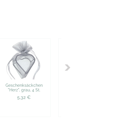
Geschenksäckchen
4 Geschenksäckchen
4
"Herz", grau, 4 St.
"Herz", bordeaux
5,32 €
5,95 €