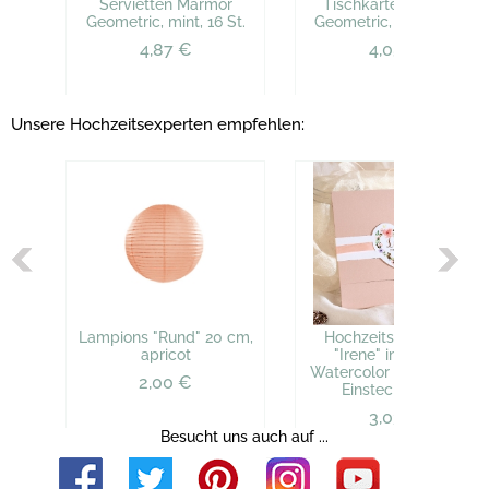
Servietten Marmor
Tischkarten Marmor
Geometric, mint, 16 St.
Geometric, mint, 10 St.
4,87 €
4,05 €
Unsere Hochzeitsexperten empfehlen:
Lampions "Rund" 20 cm,
Hochzeitseinladung
apricot
"Irene" in apricot,
Watercolor mit Blumen,
2,00 €
Einsteckkarten
3,03 €
Besucht uns auch auf ...