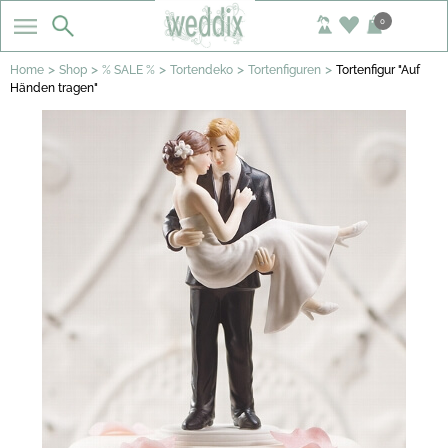
0
>
>
>
>
>
Home
Shop
% SALE %
Tortendeko
Tortenfiguren
Tortenfigur "Auf
Händen tragen"