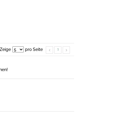
Zeige
pro Seite
1
nen!