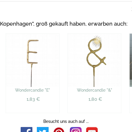
Kopenhagen", groß gekauft haben, erwarben auch:
Wondercandle "E"
Wondercandle "&"
1,83 €
1,80 €
Besucht uns auch auf ...