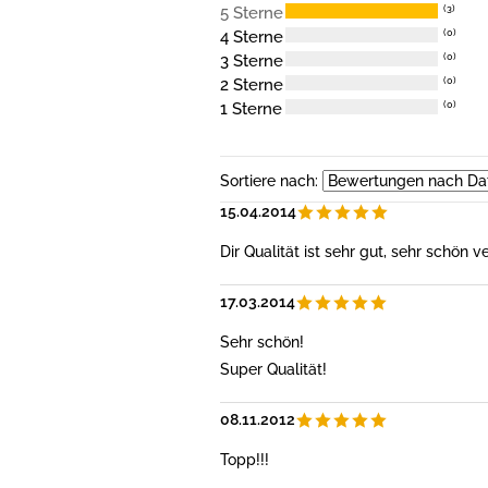
5 Sterne
(3)
4 Sterne
(0)
3 Sterne
(0)
2 Sterne
(0)
1 Sterne
(0)
Sortiere nach:
15.04.2014
Dir Qualität ist sehr gut, sehr schön
17.03.2014
Sehr schön!
Super Qualität!
08.11.2012
Topp!!!