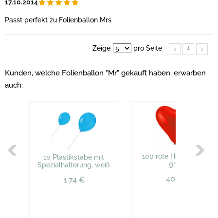
17.10.2014
Passt perfekt zu Folienballon Mrs
1
Zeige
pro Seite
Kunden, welche Folienballon "Mr" gekauft haben, erwarben
auch:
100 rote Herzballons,
10 Plastikstäbe mit
groß
Spezialhalterung, weiß
40,93 €
1,74 €