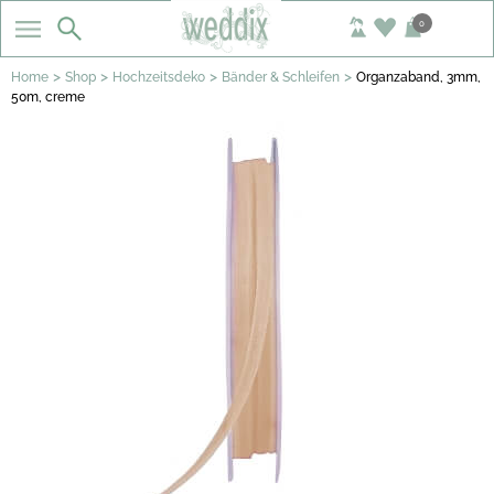
0
>
>
>
>
Home
Shop
Hochzeitsdeko
Bänder & Schleifen
Organzaband, 3mm,
50m, creme