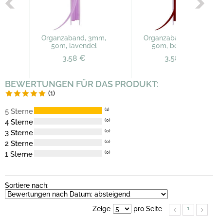
Organzaband, 3mm,
Organzaband, 3mm,
50m, lavendel
50m, bordeaux
3,58 €
3,58 €
BEWERTUNGEN FÜR DAS PRODUKT:
(1)
5 Sterne
(1)
4 Sterne
(0)
3 Sterne
(0)
2 Sterne
(0)
1 Sterne
(0)
Sortiere nach:
1
Zeige
pro Seite