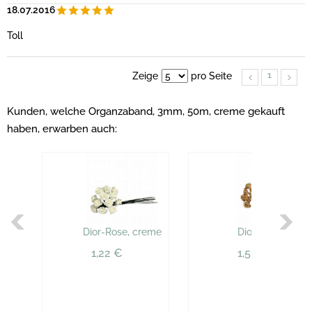
18.07.2016
Toll
1
Zeige
pro Seite
Kunden, welche Organzaband, 3mm, 50m, creme gekauft
haben, erwarben auch:
Dior-Rose, creme
Dior-Rose, gold
1,22 €
1,53 €