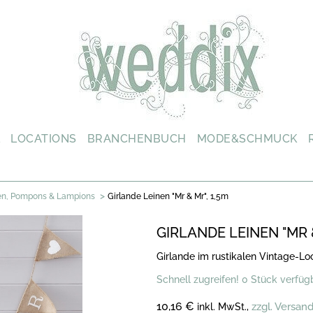
L
LOCATIONS
BRANCHENBUCH
MODE&SCHMUCK
>
en, Pompons & Lampions
Girlande Leinen "Mr & Mr", 1,5m
GIRLANDE LEINEN "MR &
Girlande im rustikalen Vintage-Lo
Schnell zugreifen! 0 Stück verfüg
10,16 €
zzgl. Versan
inkl. MwSt.,