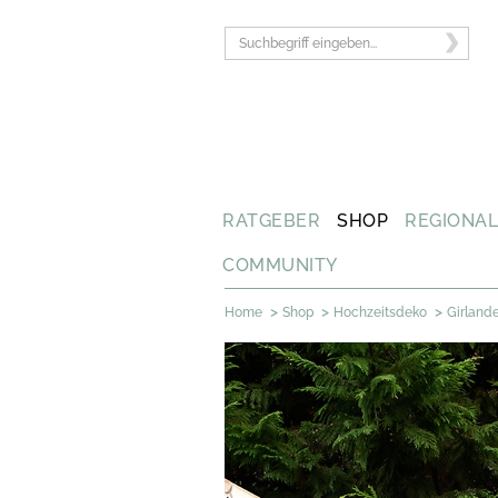
RATGEBER
SHOP
REGIONA
COMMUNITY
>
>
>
Home
Shop
Hochzeitsdeko
Girland