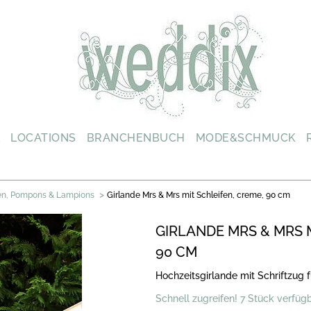
L
LOCATIONS
BRANCHENBUCH
MODE&SCHMUCK
>
en, Pompons & Lampions
Girlande Mrs & Mrs mit Schleifen, creme, 90 cm
GIRLANDE MRS & MRS M
90 CM
Hochzeitsgirlande mit Schriftzug 
Schnell zugreifen! 7 Stück verfüg