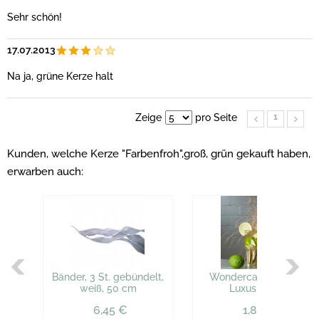
Sehr schön!
17.07.2013
Na ja, grüne Kerze halt
1
Zeige
pro Seite
Kunden, welche Kerze "Farbenfroh",groß, grün gekauft haben,
erwarben auch:
Bänder, 3 St. gebündelt,
Wondercandle "Herz
weiß, 50 cm
Luxus", gold
6,45 €
1,80 €