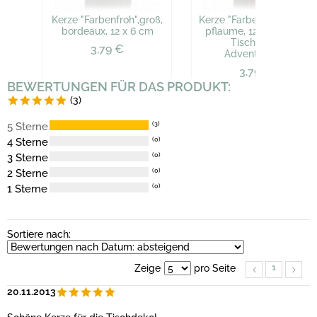
Kerze "Farbenfroh",groß,
Kerze "Farbenfroh", groß,
bordeaux, 12 x 6 cm
pflaume, 12 x 6 cm für
Tischdeko,
3,79 €
Adventskranz
3,79 €
BEWERTUNGEN FÜR DAS PRODUKT:
(3)
5 Sterne
(3)
4 Sterne
(0)
3 Sterne
(0)
2 Sterne
(0)
1 Sterne
(0)
Sortiere nach:
1
Zeige
pro Seite
20.11.2013