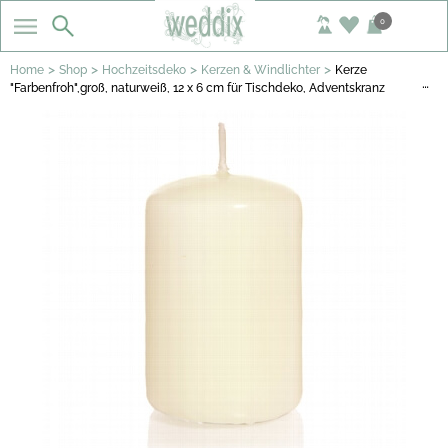
0
>
>
>
>
Home
Shop
Hochzeitsdeko
Kerzen & Windlichter
Kerze
…
"Farbenfroh",groß, naturweiß, 12 x 6 cm für Tischdeko, Adventskranz